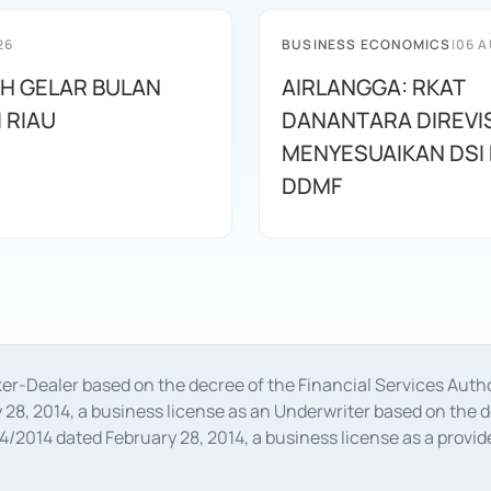
26
BUSINESS ECONOMICS
|
06 A
AH GELAR BULAN
AIRLANGGA: RKAT
I RIAU
DANANTARA DIREVIS
MENYESUAIKAN DSI
DDMF
oker-Dealer based on the decree of the Financial Services A
28, 2014, a business license as an Underwriter based on the 
014 dated February 28, 2014, a business license as a provider
 Financial Services Authority Number S-67/PM.21/2014 dated Fe
and joint ventures based on the decision letter of the Financ