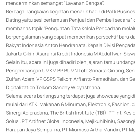
mencerminkan semangat "Layanan Bangsa".
Berbagai rangkaian kegiatan menarik hadir di PaDi Busin
Dating yaitu sesi pertemuan Penjual dan Pembeli secara 1 o
membahas topik "Penguatan Tata Kelola Pengadaan melalu
berpengalaman yang dapat memberikan perspektif baru da
Rakyat Indonesia Anton Hendranata, Kepala Divisi Pengad
Jakarta Cikini Asuransi Kredit Indonesia M Abdul Iwan Sis
Selain itu, acara ini juga dihadiri oleh jajaran tamu undan
Pengembangan UMKM BP BUMN Loto Srinaita Ginting, Senior
Zulfan Adam, VP GSPS Telkom Arfianto Ramadhian, dan Se
Digitalization Telkom Sandhy Widyasthana.
Selama acara berlangsung terdapat juga showcase yang di
mulai dari ATK, Makanan & Minuman, Elektronik, Fashion, da
Sinergi Adipradana, The British Institute (TBI), PT Inti Kes
Solusi, PT Artifnet Global Indonesia, Mejikuhibiniu, Sas
Harapan Jaya Sempurna, PT Miumosa Artha Mandiri, PT M