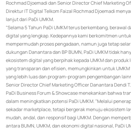
Rochmad Djoemadi dan Senior Director Chief Marketing Of
Direktur IT Digital Telkom Faizal Rochmad Djoemadi men
lanjut dari PaDi UMKM.
"Selama 5 Tahun PaDi UMKM terus berkembang, berawal da
digital yang lengkap. Kedepannya kami berkomitmen untuk 
mempermudah proses pengadaan, namun juga tetap selara
dukungan Danantara dan BP BUMN, PaDi UMKM tidak hanya 
ekosistem digital yang berpihak kepada UMKM dan produk lo
yang transparan dan efisien, memungkinkan untuk UMKM tid
yang lebih luas dan program-program pengembangan lainn
Senior Director Chief Marketing Officer Danantara Dendi
PaDi Business Forum & Showcase menekankan bahwa trans
dalam meningkatkan potensi PaDi UMKM. "Melalui penera
sekadar marketplace, tetapi bergerak menuju ekosistem l
mudah, andal, dan responsif bagi UMKM. Dengan memperba
antara BUMN, UMKM, dan ekonomi digital nasional, PaDi U