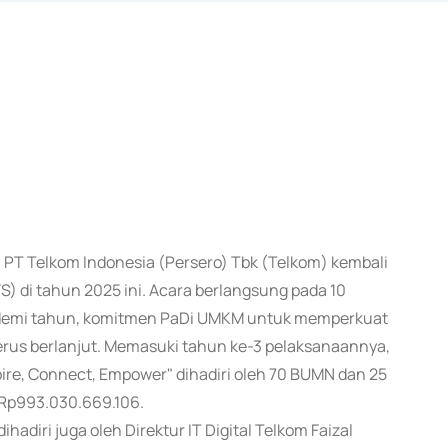
ari PT Telkom Indonesia (Persero) Tbk (Telkom) kembali
 di tahun 2025 ini. Acara berlangsung pada 10
n demi tahun, komitmen PaDi UMKM untuk memperkuat
erus berlanjut. Memasuki tahun ke-3 pelaksanaannya,
re, Connect, Empower" dihadiri oleh 70 BUMN dan 25
 Rp993.030.669.106.
hadiri juga oleh Direktur IT Digital Telkom Faizal