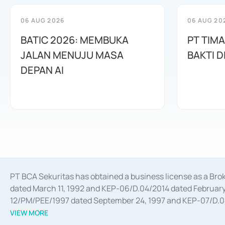
06 AUG 2026
06 AUG 20
BATIC 2026: MEMBUKA
PT TIM
JALAN MENUJU MASA
BAKTI D
DEPAN AI
PT BCA Sekuritas has obtained a business license as a Br
dated March 11, 1992 and KEP-06/D.04/2014 dated February 
12/PM/PEE/1997 dated September 24, 1997 and KEP-07/D.04/2
divestments, and joint ventures based on the decree of the
VIEW MORE
Advisory Services for mergers, acquisitions, divestments, 