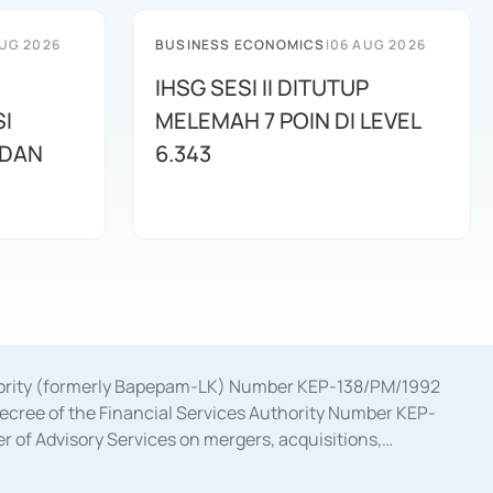
UG 2026
BUSINESS ECONOMICS
|
06 AUG 2026
IHSG SESI II DITUTUP
I
MELEMAH 7 POIN DI LEVEL
 DAN
6.343
uthority (formerly Bapepam-LK) Number KEP-138/PM/1992
decree of the Financial Services Authority Number KEP-
 of Advisory Services on mergers, acquisitions,
bruary 28, 2014, a business license as a provider of
ial Services Authority Number S-67/PM.21/2017 dated