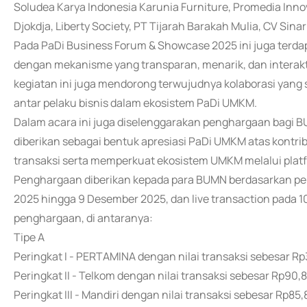
Soludea Karya Indonesia Karunia Furniture, Promedia Innov
Djokdja, Liberty Society, PT Tijarah Barakah Mulia, CV Sinar
Pada PaDi Business Forum & Showcase 2025 ini juga terdapa
dengan mekanisme yang transparan, menarik, dan interakti
kegiatan ini juga mendorong terwujudnya kolaborasi yan
antar pelaku bisnis dalam ekosistem PaDi UMKM.
Dalam acara ini juga diselenggarakan penghargaan bagi B
diberikan sebagai bentuk apresiasi PaDi UMKM atas kont
transaksi serta memperkuat ekosistem UMKM melalui platfor
Penghargaan diberikan kepada para BUMN berdasarkan peni
2025 hingga 9 Desember 2025, dan live transaction pada
penghargaan, di antaranya:
Tipe A
Peringkat I - PERTAMINA dengan nilai transaksi sebesar Rp3
Peringkat II - Telkom dengan nilai transaksi sebesar Rp90,8 
Peringkat III - Mandiri dengan nilai transaksi sebesar Rp85,8