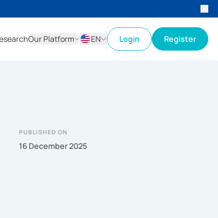
esearch
Our Platform
EN
Login
Register
ID
EN
PUBLISHED ON
16 December 2025