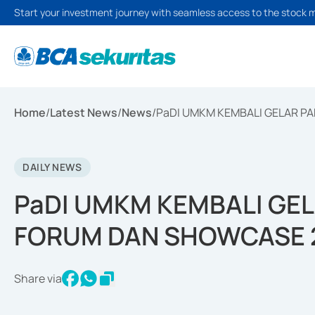
Start your investment journey with seamless access to the stock 
Home
/
Latest News
/
News
/
PaDI UMKM KEMBALI GELAR P
DAILY NEWS
PaDI UMKM KEMBALI GEL
FORUM DAN SHOWCASE 
Share via