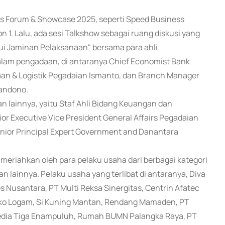
ess Forum & Showcase 2025, seperti Speed Business
n 1. Lalu, ada sesi Talkshow sebagai ruang diskusi yang
i Jaminan Pelaksanaan" bersama para ahli
lam pengadaan, di antaranya Chief Economist Bank
aan & Logistik Pegadaian Ismanto, dan Branch Manager
wandono.
gan lainnya, yaitu Staf Ahli Bidang Keuangan dan
 Executive Vice President General Affairs Pegadaian
nior Principal Expert Government and Danantara
meriahkan oleh para pelaku usaha dari berbagai kategori
n lainnya. Pelaku usaha yang terlibat di antaranya, Diva
les Nusantara, PT Multi Reksa Sinergitas, Centrin Afatec
ongko Logam, Si Kuning Mantan, Rendang Mamaden, PT
edia Tiga Enampuluh, Rumah BUMN Palangka Raya, PT