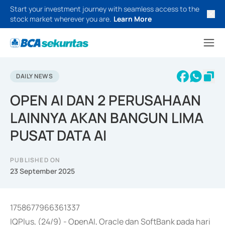
Start your investment journey with seamless access to the
stock market wherever you are.
Learn More
DAILY NEWS
OPEN AI DAN 2 PERUSAHAAN
LAINNYA AKAN BANGUN LIMA
PUSAT DATA AI
PUBLISHED ON
23 September 2025
1758677966361337
IQPlus, (24/9) - OpenAI, Oracle dan SoftBank pada hari