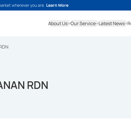
market wherever you are.
Learn More
About Us
Our Service
Latest News
R
 RDN
YANAN RDN