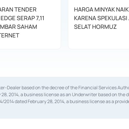
ARAN TENDER
HARGA MINYAK NAI
 EDGE SERAP 7,11
KARENA SPEKULASI
EMBAR SAHAM
SELAT HORMUZ
TERNET
oker-Dealer based on the decree of the Financial Services A
28, 2014, a business license as an Underwriter based on the 
014 dated February 28, 2014, a business license as a provider
 Financial Services Authority Number S-67/PM.21/2014 dated Fe
and joint ventures based on the decision letter of the Financ
 Bank Indonesia, among others as an Intermediary for the Impl