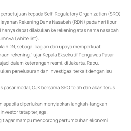
n persetujuan kepada Self-Regulatory Organization (SRO)
ayanan Rekening Dana Nasabah (RDN) pada hari libur.
 hanya dapat dilakukan ke rekening atas nama nasabah
umnya (white list).
ola RDN, sebagai bagian dari upaya memperkuat
aan rekening," ujar Kepala Eksekutif Pengawas Pasar
jadi dalam keterangan resmi, di Jakarta, Rabu.
kan penelusuran dan investigasi terkait dengan isu
as pasar modal, OJK bersama SRO telah dan akan terus
 apabila diperlukan menyiapkan langkah-langkah
vestor tetap terjaga.
 digit agar mampu mendorong pertumbuhan ekonomi