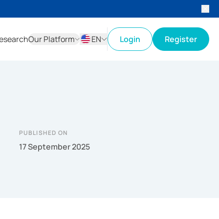
esearch
Our Platform
EN
Login
Register
ID
EN
PUBLISHED ON
17 September 2025