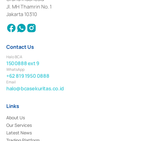
2017 and other business licenses from Bank Indonesia as a Supporting
Institution for the Issuance, Transaction, and Administration and
Jl. MH Thamrin No. 1
Settlement of Commercial Paper Transactions whose license was issued in
Jakarta 10310
2018.
Contact Us
Halo BCA
1500888 ext 9
WhatsApp
+62 819 1950 0888
Email
halo@bcasekuritas.co.id
Links
About Us
Our Services
Latest News
Trading Platform