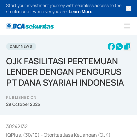
Start your investment journey with seamless access to the
stock market wherever you are.
Learn More
DAILY NEWS
OJK FASILITASI PERTEMUAN
LENDER DENGAN PENGURUS
PT DANA SYARIAH INDONESIA
PUBLISHED ON
29 October 2025
30242132
IQPlus, (30/10) - Otoritas Jasa Keuangan (OJK)