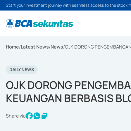
Start your investment journey with seamless access to the stock 
Home
/
Latest News
/
News
/
OJK DORONG PENGEMBANGAN 
DAILY NEWS
OJK DORONG PENGEMBA
KEUANGAN BERBASIS B
Share via