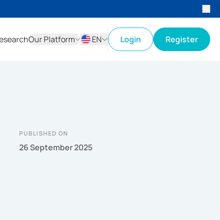
esearch
Our Platform
EN
Login
Register
ID
EN
PUBLISHED ON
26 September 2025