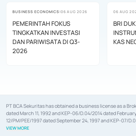
BUSINESS ECONOMICS
|
06 AUG 2026
06 AUG 20
PEMERINTAH FOKUS
BRI DU
TINGKATKAN INVESTASI
INSTRU
DAN PARIWISATA DI Q3-
KAS NE
2026
PT BCA Sekuritas has obtained a business license as a Br
dated March 11, 1992 and KEP-06/D.04/2014 dated February 
12/PM/PEE/1997 dated September 24, 1997 and KEP-07/D.04/2
divestments, and joint ventures based on the decree of the
VIEW MORE
Advisory Services for mergers, acquisitions, divestments, 