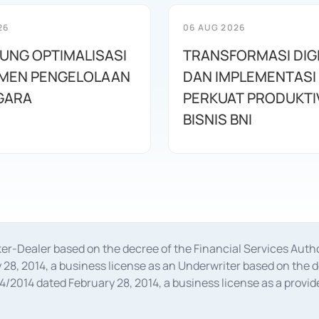
26
06 AUG 2026
KUNG OPTIMALISASI
TRANSFORMASI DIG
MEN PENGELOLAAN
DAN IMPLEMENTASI
GARA
PERKUAT PRODUKTI
BISNIS BNI
oker-Dealer based on the decree of the Financial Services A
28, 2014, a business license as an Underwriter based on the 
014 dated February 28, 2014, a business license as a provider
 Financial Services Authority Number S-67/PM.21/2014 dated Fe
and joint ventures based on the decision letter of the Financ