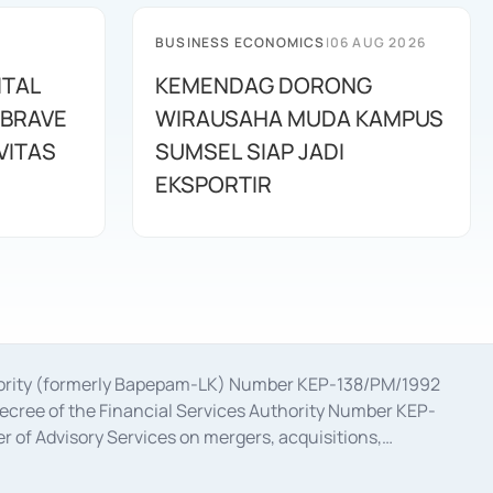
BUSINESS ECONOMICS
|
06 AUG 2026
ITAL
KEMENDAG DORONG
 BRAVE
WIRAUSAHA MUDA KAMPUS
VITAS
SUMSEL SIAP JADI
EKSPORTIR
uthority (formerly Bapepam-LK) Number KEP-138/PM/1992
decree of the Financial Services Authority Number KEP-
 of Advisory Services on mergers, acquisitions,
bruary 28, 2014, a business license as a provider of
ial Services Authority Number S-67/PM.21/2017 dated