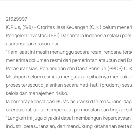
21629997
IQPlus, (5/8) - Otoritas Jasa Keuangan (OJK) belum men
Pengelola Investasi (BPI) Danantara Indonesia selaku pe
asuransi dan reasuransi.
"Kami saat ini masih menunggu secara resmi rencana ters
menerima dokumen resmi dari pemerintah ataupun dari Da
Perasuransian, Penjaminan dan Dana Pensiun (PPDP) OJK O
Meskipun belum resmi, ia mengatakan pihaknya mendukun
proses tersebut dijalankan secara hati-hati (prudent) se
kelola dan manajemen risiko.
Ia berharap konsolidasi BUMN asuransi dan reasuransi dap
operasional, serta memperkuat permodalan dan tingkat sol
"Langkah ini juga diyakini dapat membangun kepercayaan
industri perasuransian, dan mendukung ketahanan serta d