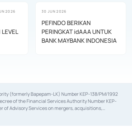
UN 2026
30 JUN 2026
PEFINDO BERIKAN
 LEVEL
PERINGKAT idAAA UNTUK
BANK MAYBANK INDONESIA
uthority (formerly Bapepam-LK) Number KEP-138/PM/1992
decree of the Financial Services Authority Number KEP-
 of Advisory Services on mergers, acquisitions,
bruary 28, 2014, a business license as a provider of
ial Services Authority Number S-67/PM.21/2017 dated
ementation of Certificate of Deposit Transactions in the