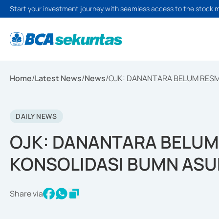
Start your investment journey with seamless access to the stock 
Home
/
Latest News
/
News
/
OJK: DANANTARA BELUM RESM
DAILY NEWS
OJK: DANANTARA BELUM
KONSOLIDASI BUMN ASU
Share via