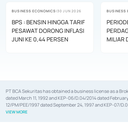
BUSINESS ECONOMICS
|
30 JUN 2026
BUSINESS
BPS : BENSIN HINGGA TARIF
PERIOD
PESAWAT DORONG INFLASI
PERDAG
JUNI KE 0,44 PERSEN
MILIAR
PT BCA Sekuritas has obtained a business license as a Br
dated March 11, 1992 and KEP-06/D.04/2014 dated February 
12/PM/PEE/1997 dated September 24, 1997 and KEP-07/D.04/2
divestments, and joint ventures based on the decree of the
VIEW MORE
Advisory Services for mergers, acquisitions, divestments, 
February 3, 2017, and several other business licenses from