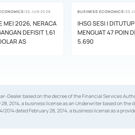
 ECONOMICS
|
30 JUN 2026
BUSINESS ECONOMICS
|
30 J
E MEI 2026, NERACA
IHSG SESI I DITUTUP
ANGAN DEFISIT 1,61
MENGUAT 47 POIN DI
 DOLAR AS
5.690
oker-Dealer based on the decree of the Financial Services A
28, 2014, a business license as an Underwriter based on the 
014 dated February 28, 2014, a business license as a provider
 Financial Services Authority Number S-67/PM.21/2014 dated Fe
and joint ventures based on the decision letter of the Financ
 Bank Indonesia, among others as an Intermediary for the Impl