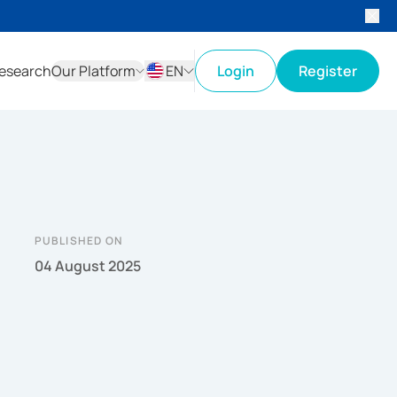
esearch
Our Platform
EN
Login
Register
ID
EN
PUBLISHED ON
04 August 2025