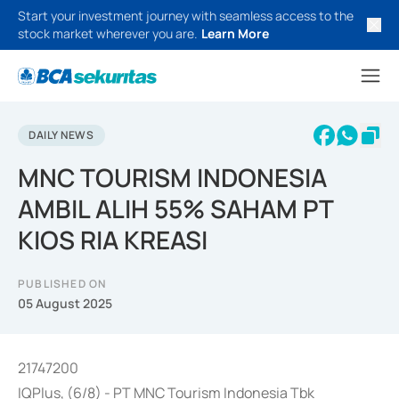
Start your investment journey with seamless access to the
stock market wherever you are.
Learn More
DAILY NEWS
MNC TOURISM INDONESIA
AMBIL ALIH 55% SAHAM PT
KIOS RIA KREASI
PUBLISHED ON
05 August 2025
21747200
IQPlus, (6/8) - PT MNC Tourism Indonesia Tbk