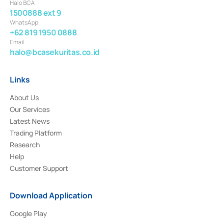
Halo BCA
1500888 ext 9
WhatsApp
+62 819 1950 0888
Email
halo@bcasekuritas.co.id
Links
About Us
Our Services
Latest News
Trading Platform
Research
Help
Customer Support
Download Application
Google Play