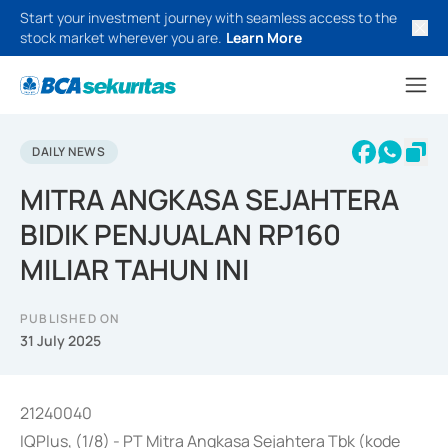
Start your investment journey with seamless access to the
stock market wherever you are.
Learn More
DAILY NEWS
MITRA ANGKASA SEJAHTERA
BIDIK PENJUALAN RP160
MILIAR TAHUN INI
PUBLISHED ON
31 July 2025
21240040
IQPlus, (1/8) - PT Mitra Angkasa Sejahtera Tbk (kode