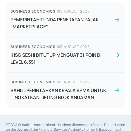
BUSINESS ECONOMICS
|
05 AUGUST 2026
PEMERINTAH TUNDA PENERAPAN PAJAK
"MARKETPLACE"
BUSINESS ECONOMICS
|
05 AUGUST 2026
IHSG SESI II DITUTUP MENGUAT 31 POIN DI
LEVEL 6.351
BUSINESS ECONOMICS
|
05 AUGUST 2026
BAHLIL PERINTAHKAN KEPALA BPMA UNTUK
TINGKATKAN LIFTING BLOK ANDAMAN
PT BCA Sekuritas has obtained a business license as a Broker-Dealer based
on the decree of the Financial Services Authority (formerly Bapepam-LK)