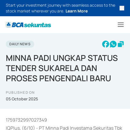
Start your investment journey with seamless access to the
stock market wherever you are.
Learn More
DAILY NEWS
MINNA PADI UNGKAP STATUS
TENDER SUKARELA DAN
PROSES PENGENDALI BARU
PUBLISHED ON
05 October 2025
1759732997027349
IQPlus, (6/10) - PT Minna Padi Investama Sekuritas Tbk