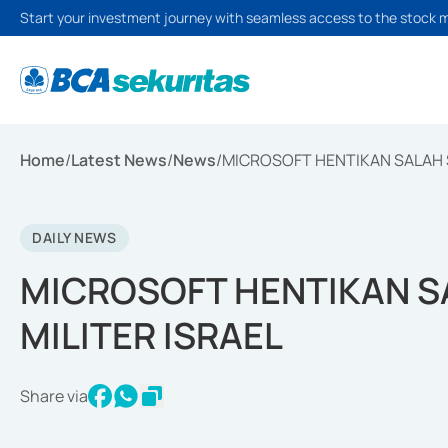
Start your investment journey with seamless access to the stock 
Home
/
Latest News
/
News
/
MICROSOFT HENTIKAN SALAH S
DAILY NEWS
MICROSOFT HENTIKAN S
MILITER ISRAEL
Share via