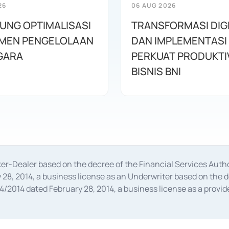
26
06 AUG 2026
KUNG OPTIMALISASI
TRANSFORMASI DIG
MEN PENGELOLAAN
DAN IMPLEMENTASI
GARA
PERKUAT PRODUKTI
BISNIS BNI
oker-Dealer based on the decree of the Financial Services A
28, 2014, a business license as an Underwriter based on the 
014 dated February 28, 2014, a business license as a provider
 Financial Services Authority Number S-67/PM.21/2014 dated Fe
and joint ventures based on the decision letter of the Financ
 Bank Indonesia, among others as an Intermediary for the Impl