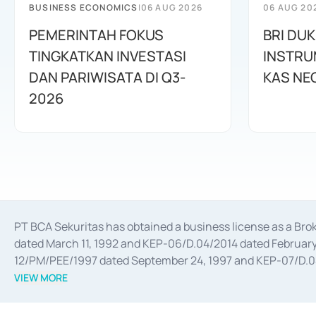
BUSINESS ECONOMICS
|
06 AUG 2026
06 AUG 20
PEMERINTAH FOKUS
BRI DU
TINGKATKAN INVESTASI
INSTRU
DAN PARIWISATA DI Q3-
KAS NE
2026
PT BCA Sekuritas has obtained a business license as a Br
dated March 11, 1992 and KEP-06/D.04/2014 dated February 
12/PM/PEE/1997 dated September 24, 1997 and KEP-07/D.04/2
divestments, and joint ventures based on the decree of the
VIEW MORE
Advisory Services for mergers, acquisitions, divestments, 
February 3, 2017, and several other business licenses from