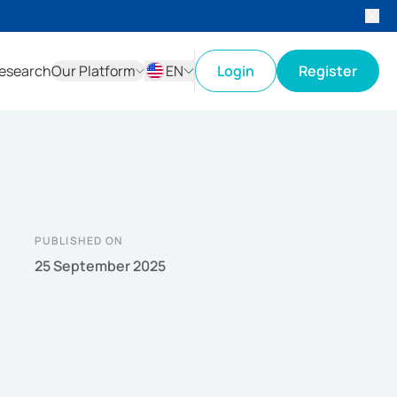
esearch
Our Platform
EN
Login
Register
ID
EN
PUBLISHED ON
25 September 2025