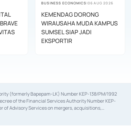
BUSINESS ECONOMICS
|
06 AUG 2026
ITAL
KEMENDAG DORONG
 BRAVE
WIRAUSAHA MUDA KAMPUS
VITAS
SUMSEL SIAP JADI
EKSPORTIR
uthority (formerly Bapepam-LK) Number KEP-138/PM/1992
decree of the Financial Services Authority Number KEP-
 of Advisory Services on mergers, acquisitions,
bruary 28, 2014, a business license as a provider of
ial Services Authority Number S-67/PM.21/2017 dated
ementation of Certificate of Deposit Transactions in the