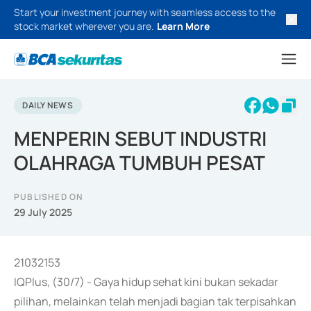
Start your investment journey with seamless access to the
stock market wherever you are.
Learn More
DAILY NEWS
MENPERIN SEBUT INDUSTRI
OLAHRAGA TUMBUH PESAT
PUBLISHED ON
29 July 2025
21032153
IQPlus, (30/7) - Gaya hidup sehat kini bukan sekadar
pilihan, melainkan telah menjadi bagian tak terpisahkan