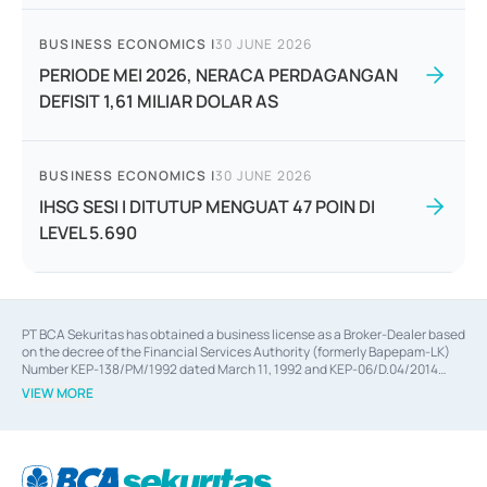
BUSINESS ECONOMICS
|
30 JUNE 2026
PERIODE MEI 2026, NERACA PERDAGANGAN
DEFISIT 1,61 MILIAR DOLAR AS
BUSINESS ECONOMICS
|
30 JUNE 2026
IHSG SESI I DITUTUP MENGUAT 47 POIN DI
LEVEL 5.690
PT BCA Sekuritas has obtained a business license as a Broker-Dealer based
on the decree of the Financial Services Authority (formerly Bapepam-LK)
Number KEP-138/PM/1992 dated March 11, 1992 and KEP-06/D.04/2014
dated February 28, 2014, a business license as an Underwriter based on the
VIEW MORE
decree of the Financial Services Authority Number KEP-12/PM/PEE/1997
dated September 24, 1997 and KEP-07/D.04/2014 dated February 28, 2014,
a business license as a provider of Advisory Services on mergers,
acquisitions, divestments, and joint ventures based on the decree of the
Financial Services Authority Number S-67/PM.21/2014 dated February 28,