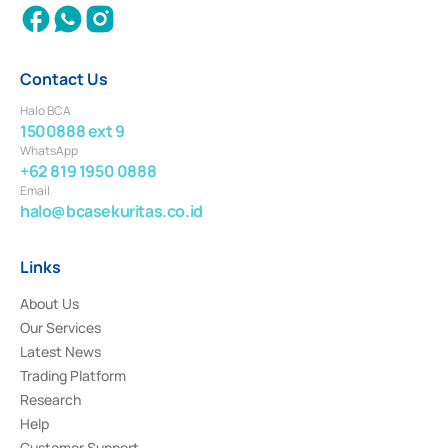
Contact Us
Halo BCA
1500888 ext 9
WhatsApp
+62 819 1950 0888
Email
halo@bcasekuritas.co.id
Links
About Us
Our Services
Latest News
Trading Platform
Research
Help
Customer Support