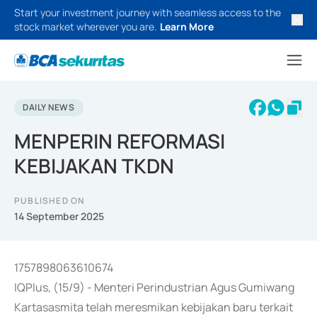
Start your investment journey with seamless access to the
stock market wherever you are.
Learn More
DAILY NEWS
MENPERIN REFORMASI
KEBIJAKAN TKDN
PUBLISHED ON
14 September 2025
1757898063610674
IQPlus, (15/9) - Menteri Perindustrian Agus Gumiwang
Kartasasmita telah meresmikan kebijakan baru terkait