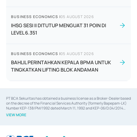
BUSINESS ECONOMICS
|
05 AUGUST 2026
IHSG SESI II DITUTUP MENGUAT 31 POIN DI
LEVEL 6.351
BUSINESS ECONOMICS
|
05 AUGUST 2026
BAHLIL PERINTAHKAN KEPALA BPMA UNTUK
TINGKATKAN LIFTING BLOK ANDAMAN
PT BCA Sekuritas has obtained a business license as a Broker-Dealer based
on the decree of the Financial Services Authority (formerly Bapepam-LK)
Number KEP-138/PM/1992 dated March 11, 1992 and KEP-06/D.04/2014
dated February 28, 2014, a business license as an Underwriter based on the
VIEW MORE
decree of the Financial Services Authority Number KEP-12/PM/PEE/1997
dated September 24, 1997 and KEP-07/D.04/2014 dated February 28, 2014,
a business license as a provider of Advisory Services on mergers,
acquisitions, divestments, and joint ventures based on the decree of the