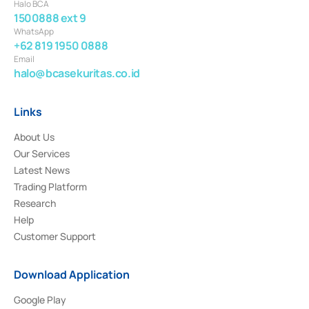
Halo BCA
1500888 ext 9
WhatsApp
+62 819 1950 0888
Email
halo@bcasekuritas.co.id
Links
About Us
Our Services
Latest News
Trading Platform
Research
Help
Customer Support
Download Application
Google Play