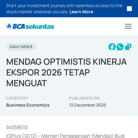
Start your investment journey with seamless access to the
stock market wherever you are.
Learn More
DAILY NEWS
MENDAG OPTIMISTIS KINERJA
EKSPOR 2026 TETAP
MENGUAT
CATEGORY
PUBLISHED ON
Business Economics
12 December 2025
34558510
IQPlus (12/12) - Menteri Perdagangan (Mendag) Budi