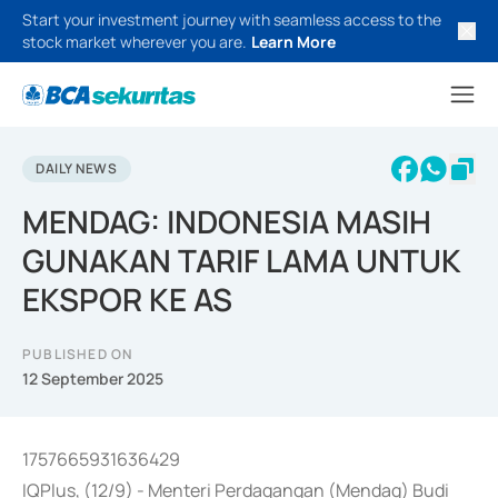
Start your investment journey with seamless access to the
stock market wherever you are.
Learn More
DAILY NEWS
MENDAG: INDONESIA MASIH
GUNAKAN TARIF LAMA UNTUK
EKSPOR KE AS
PUBLISHED ON
12 September 2025
1757665931636429
IQPlus, (12/9) - Menteri Perdagangan (Mendag) Budi