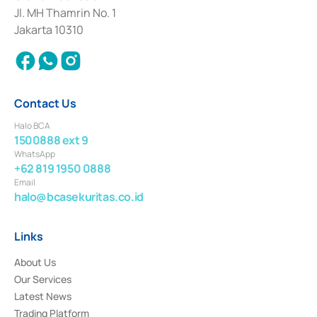
Institution for the Issuance, Transaction, and Administration and
Jl. MH Thamrin No. 1
Settlement of Commercial Paper Transactions whose license was issued in
Jakarta 10310
2018.
Contact Us
Halo BCA
1500888 ext 9
WhatsApp
+62 819 1950 0888
Email
halo@bcasekuritas.co.id
Links
About Us
Our Services
Latest News
Trading Platform