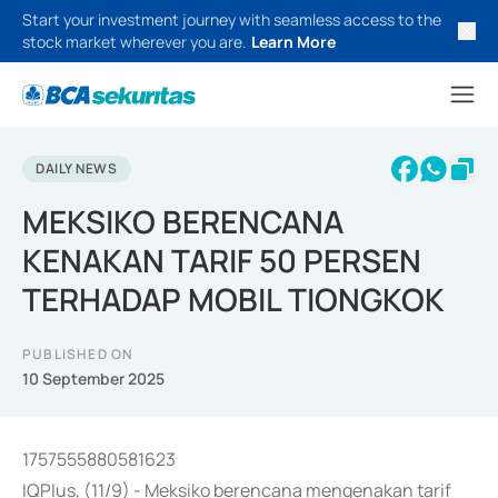
Start your investment journey with seamless access to the
stock market wherever you are.
Learn More
DAILY NEWS
MEKSIKO BERENCANA
KENAKAN TARIF 50 PERSEN
TERHADAP MOBIL TIONGKOK
PUBLISHED ON
10 September 2025
1757555880581623
IQPlus, (11/9) - Meksiko berencana mengenakan tarif