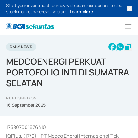
Start your investment journey with seamless access to the
stock market wherever you are.
Learn More
DAILY NEWS
MEDCOENERGI PERKUAT
PORTOFOLIO INTI DI SUMATRA
SELATAN
PUBLISHED ON
16 September 2025
1758070016764101
IQPlus, (17/9) - PT Medco Energi Internasional Tbk