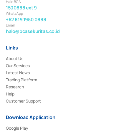
Halo BCA
1500888 ext 9
WhatsApp
+62 819 1950 0888
Email
halo@bcasekuritas.co.id
Links
About Us
Our Services
Latest News
Trading Platform
Research
Help
Customer Support
Download Application
Google Play