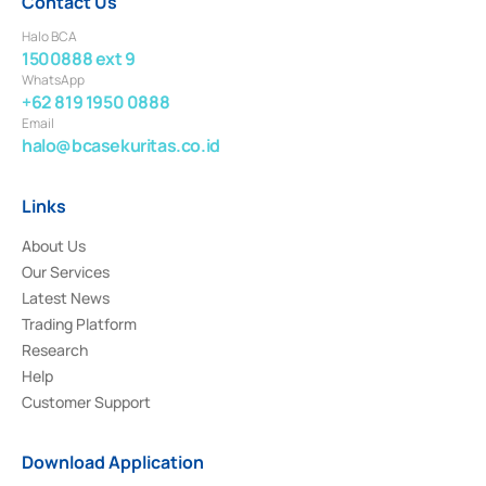
Contact Us
Halo BCA
1500888 ext 9
WhatsApp
+62 819 1950 0888
Email
halo@bcasekuritas.co.id
Links
About Us
Our Services
Latest News
Trading Platform
Research
Help
Customer Support
Download Application