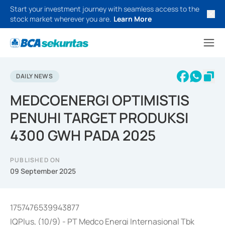
Start your investment journey with seamless access to the
stock market wherever you are.
Learn More
DAILY NEWS
MEDCOENERGI OPTIMISTIS
PENUHI TARGET PRODUKSI
4300 GWH PADA 2025
PUBLISHED ON
09 September 2025
1757476539943877
IQPlus, (10/9) - PT Medco Energi Internasional Tbk