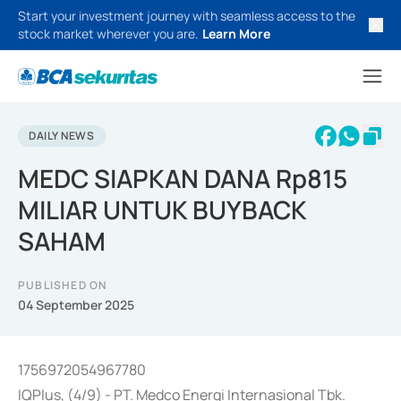
Start your investment journey with seamless access to the
stock market wherever you are.
Learn More
DAILY NEWS
MEDC SIAPKAN DANA Rp815
MILIAR UNTUK BUYBACK
SAHAM
PUBLISHED ON
04 September 2025
1756972054967780
IQPlus, (4/9) - PT. Medco Energi Internasional Tbk.