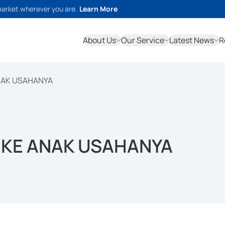
market wherever you are.
Learn More
About Us
Our Service
Latest News
R
ANAK USAHANYA
 KE ANAK USAHANYA