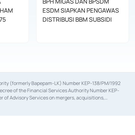
A
BPH MIGAS DAN BPSDM
AHAM
ESDM SIAPKAN PENGAWAS
75
DISTRIBUSI BBM SUBSIDI
uthority (formerly Bapepam-LK) Number KEP-138/PM/1992
decree of the Financial Services Authority Number KEP-
 of Advisory Services on mergers, acquisitions,
bruary 28, 2014, a business license as a provider of
ial Services Authority Number S-67/PM.21/2017 dated
ementation of Certificate of Deposit Transactions in the
ion for the Issuance, Transaction, and Administration and