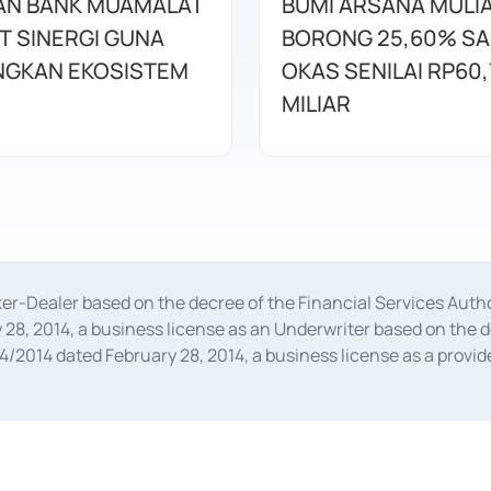
AN BANK MUAMALAT
BUMI ARSANA MULI
T SINERGI GUNA
BORONG 25,60% S
GKAN EKOSISTEM
OKAS SENILAI RP60,
MILIAR
oker-Dealer based on the decree of the Financial Services A
28, 2014, a business license as an Underwriter based on the 
014 dated February 28, 2014, a business license as a provider
 Financial Services Authority Number S-67/PM.21/2014 dated Fe
and joint ventures based on the decision letter of the Financ
 Bank Indonesia, among others as an Intermediary for the Impl
usiness licenses from Bank Indonesia as a Supporting Institut
e was issued in 2018.