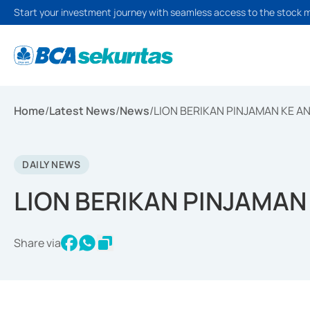
Start your investment journey with seamless access to the stock 
Home
/
Latest News
/
News
/
LION BERIKAN PINJAMAN KE 
DAILY NEWS
LION BERIKAN PINJAMAN
Share via