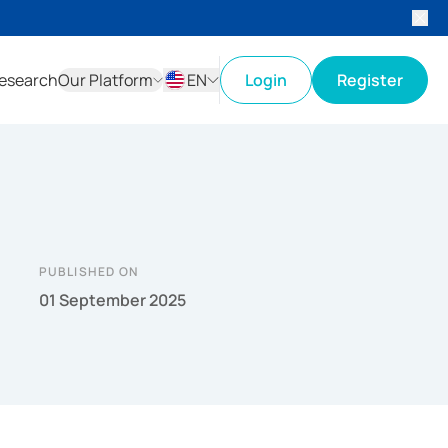
esearch
Our Platform
EN
Login
Register
ID
EN
PUBLISHED ON
01 September 2025