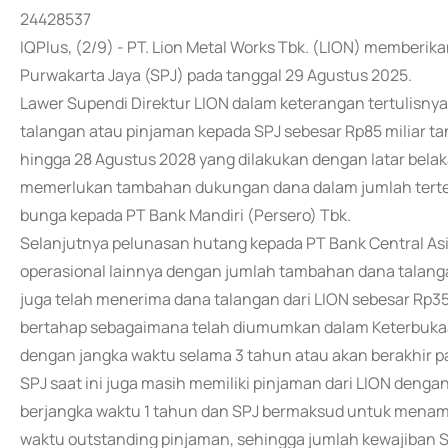
24428537
IQPlus, (2/9) - PT. Lion Metal Works Tbk. (LION) memberi
Purwakarta Jaya (SPJ) pada tanggal 29 Agustus 2025.
Lawer Supendi Direktur LION dalam keterangan tertulisn
talangan atau pinjaman kepada SPJ sebesar Rp85 miliar 
hingga 28 Agustus 2028 yang dilakukan dengan latar bela
memerlukan tambahan dukungan dana dalam jumlah tert
bunga kepada PT Bank Mandiri (Persero) Tbk.
Selanjutnya pelunasan hutang kepada PT Bank Central Asi
operasional lainnya dengan jumlah tambahan dana talanga
juga telah menerima dana talangan dari LION sebesar Rp35
bertahap sebagaimana telah diumumkan dalam Keterbukaa
dengan jangka waktu selama 3 tahun atau akan berakhir p
SPJ saat ini juga masih memiliki pinjaman dari LION dengan
berjangka waktu 1 tahun dan SPJ bermaksud untuk mena
waktu outstanding pinjaman, sehingga jumlah kewajiban S