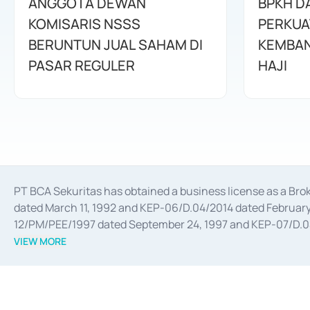
ANGGOTA DEWAN
BPKH D
KOMISARIS NSSS
PERKUA
BERUNTUN JUAL SAHAM DI
KEMBAN
PASAR REGULER
HAJI
PT BCA Sekuritas has obtained a business license as a Br
dated March 11, 1992 and KEP-06/D.04/2014 dated February 
12/PM/PEE/1997 dated September 24, 1997 and KEP-07/D.04/2
divestments, and joint ventures based on the decree of the
VIEW MORE
Advisory Services for mergers, acquisitions, divestments, 
February 3, 2017, and several other business licenses from
Money Market whose license was issued in 2017 and other b
Settlement of Commercial Paper Transactions whose licens