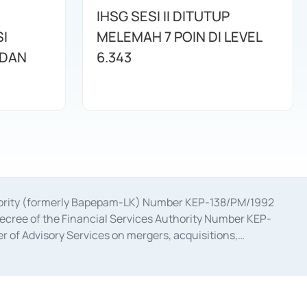
IHSG SESI II DITUTUP
I
MELEMAH 7 POIN DI LEVEL
 DAN
6.343
uthority (formerly Bapepam-LK) Number KEP-138/PM/1992
decree of the Financial Services Authority Number KEP-
 of Advisory Services on mergers, acquisitions,
bruary 28, 2014, a business license as a provider of
ial Services Authority Number S-67/PM.21/2017 dated
ementation of Certificate of Deposit Transactions in the
ion for the Issuance, Transaction, and Administration and