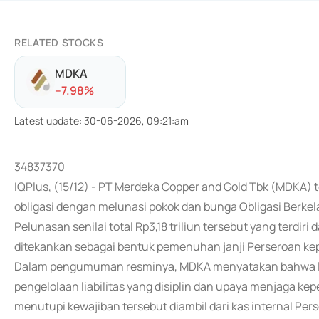
RELATED STOCKS
MDKA
-
-7.98
%
Latest update
:
30-06-2026, 09:21:am
34837370
IQPlus, (15/12) - PT Merdeka Copper and Gold Tbk (MDKA
obligasi dengan melunasi pokok dan bunga Obligasi Berkel
Pelunasan senilai total Rp3,18 triliun tersebut yang terdiri 
ditekankan sebagai bentuk pemenuhan janji Perseroan kep
Dalam pengumuman resminya, MDKA menyatakan bahwa lan
pengelolaan liabilitas yang disiplin dan upaya menjaga k
menutupi kewajiban tersebut diambil dari kas internal Pe