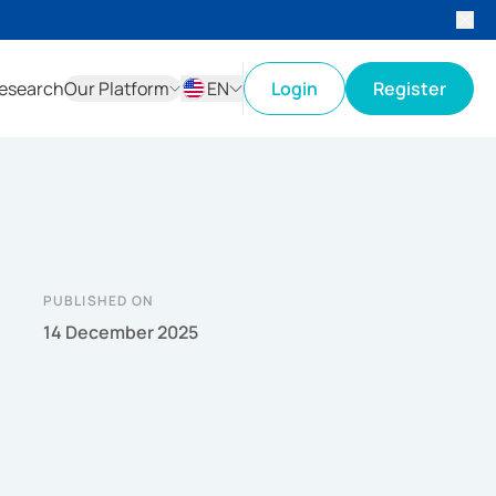
esearch
Our Platform
EN
Login
Register
ID
EN
PUBLISHED ON
14 December 2025