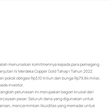
) telah menunaikan komitmennya kepada para pemegang
anjutan IV Merdeka Copper Gold Tahap I Tahun 2022.
dari pokok obligasi Rp3,10 triliun dan bunga Rp79,84 miliar,
ada investor.
gkah pelunasan ini merupakan bagian krusial dari
epercayaan pasar. Seluruh dana yang digunakan untuk
rseroan, mencerminkan likuiditas yang memadai untuk