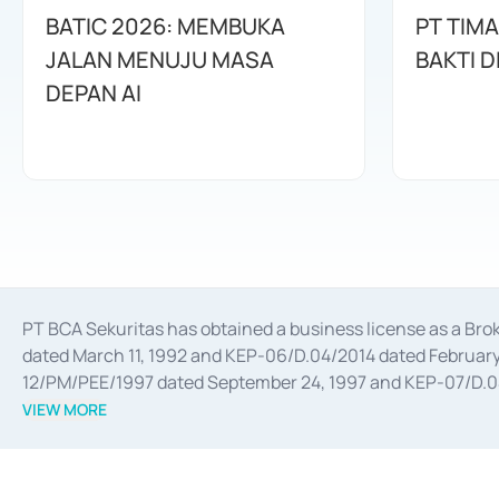
BATIC 2026: MEMBUKA
PT TIM
JALAN MENUJU MASA
BAKTI D
DEPAN AI
PT BCA Sekuritas has obtained a business license as a Br
dated March 11, 1992 and KEP-06/D.04/2014 dated February 
12/PM/PEE/1997 dated September 24, 1997 and KEP-07/D.04/2
divestments, and joint ventures based on the decree of the
VIEW MORE
Advisory Services for mergers, acquisitions, divestments, 
February 3, 2017, and several other business licenses from
Money Market whose license was issued in 2017 and other b