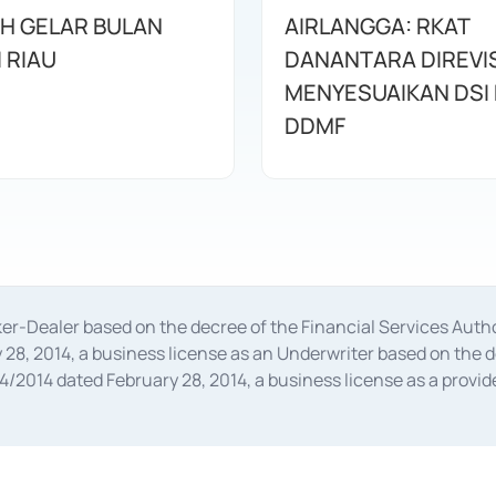
AH GELAR BULAN
AIRLANGGA: RKAT
I RIAU
DANANTARA DIREVIS
MENYESUAIKAN DSI
DDMF
oker-Dealer based on the decree of the Financial Services A
28, 2014, a business license as an Underwriter based on the 
014 dated February 28, 2014, a business license as a provider
 Financial Services Authority Number S-67/PM.21/2014 dated Fe
and joint ventures based on the decision letter of the Financ
 Bank Indonesia, among others as an Intermediary for the Impl
usiness licenses from Bank Indonesia as a Supporting Institut