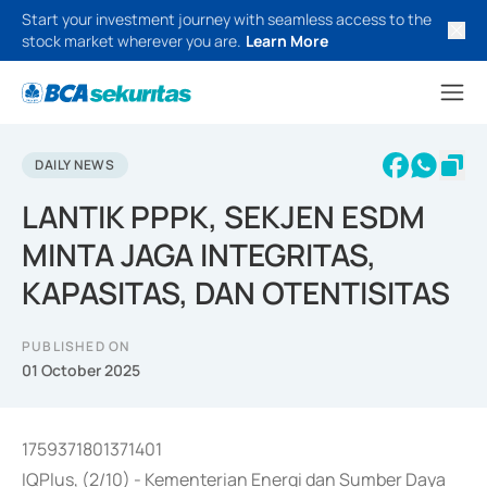
Start your investment journey with seamless access to the
stock market wherever you are.
Learn More
DAILY NEWS
LANTIK PPPK, SEKJEN ESDM
MINTA JAGA INTEGRITAS,
KAPASITAS, DAN OTENTISITAS
PUBLISHED ON
01 October 2025
1759371801371401
IQPlus, (2/10) - Kementerian Energi dan Sumber Daya