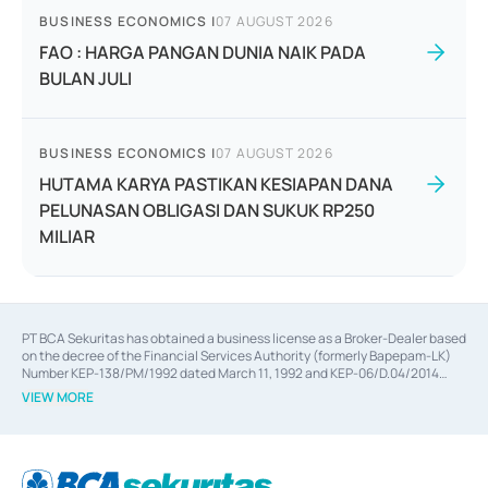
BUSINESS ECONOMICS
|
07 AUGUST 2026
FAO : HARGA PANGAN DUNIA NAIK PADA
BULAN JULI
BUSINESS ECONOMICS
|
07 AUGUST 2026
HUTAMA KARYA PASTIKAN KESIAPAN DANA
PELUNASAN OBLIGASI DAN SUKUK RP250
MILIAR
PT BCA Sekuritas has obtained a business license as a Broker-Dealer based
on the decree of the Financial Services Authority (formerly Bapepam-LK)
Number KEP-138/PM/1992 dated March 11, 1992 and KEP-06/D.04/2014
dated February 28, 2014, a business license as an Underwriter based on the
VIEW MORE
decree of the Financial Services Authority Number KEP-12/PM/PEE/1997
dated September 24, 1997 and KEP-07/D.04/2014 dated February 28, 2014,
a business license as a provider of Advisory Services on mergers,
acquisitions, divestments, and joint ventures based on the decree of the
Financial Services Authority Number S-67/PM.21/2014 dated February 28,