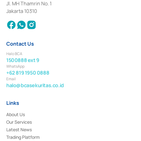
Institution for the Issuance, Transaction, and Administration and
Jl. MH Thamrin No. 1
Settlement of Commercial Paper Transactions whose license was issued in
Jakarta 10310
2018.
Contact Us
Halo BCA
1500888 ext 9
WhatsApp
+62 819 1950 0888
Email
halo@bcasekuritas.co.id
Links
About Us
Our Services
Latest News
Trading Platform