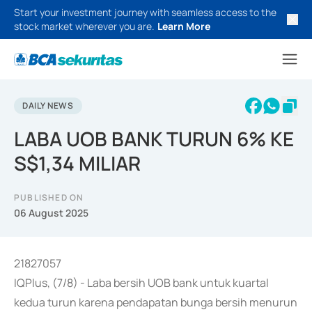
Start your investment journey with seamless access to the
stock market wherever you are.
Learn More
DAILY NEWS
LABA UOB BANK TURUN 6% KE
S$1,34 MILIAR
PUBLISHED ON
06 August 2025
21827057
IQPlus, (7/8) - Laba bersih UOB bank untuk kuartal
kedua turun karena pendapatan bunga bersih menurun