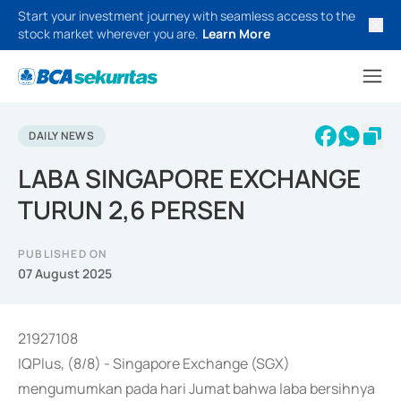
Start your investment journey with seamless access to the
stock market wherever you are.
Learn More
DAILY NEWS
LABA SINGAPORE EXCHANGE
TURUN 2,6 PERSEN
PUBLISHED ON
07 August 2025
21927108
IQPlus, (8/8) - Singapore Exchange (SGX)
mengumumkan pada hari Jumat bahwa laba bersihnya