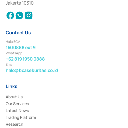
Jakarta 10310
2018.
Contact Us
Halo BCA
1500888 ext 9
WhatsApp
+62 819 1950 0888
Email
halo@bcasekuritas.co.id
Links
About Us
Our Services
Latest News
Trading Platform
Research