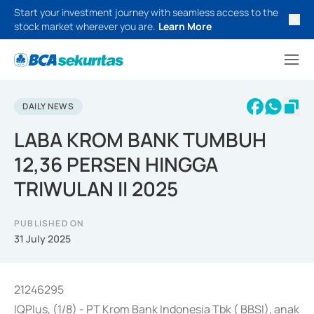
Start your investment journey with seamless access to the
stock market wherever you are.
Learn More
DAILY NEWS
LABA KROM BANK TUMBUH
12,36 PERSEN HINGGA
TRIWULAN II 2025
PUBLISHED ON
31 July 2025
21246295
IQPlus, (1/8) - PT Krom Bank Indonesia Tbk ( BBSI), anak