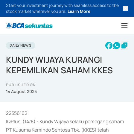
Start your investment journey with seamless access to the
stock market wherever you are.
Learn More
DAILY NEWS
KUNDY WIJAYA KURANGI
KEPEMILIKAN SAHAM KKES
PUBLISHED ON
14 August 2025
22556162
IQPlus, (14/8) - Kundy Wijaya selaku pemegang saham
PT Kusuma Kemindo Sentosa Tbk. (KKES) telah