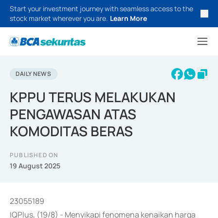
Start your investment journey with seamless access to the
stock market wherever you are.
Learn More
DAILY NEWS
KPPU TERUS MELAKUKAN
PENGAWASAN ATAS
KOMODITAS BERAS
PUBLISHED ON
19 August 2025
23055189
IQPlus, (19/8) - Menyikapi fenomena kenaikan harga