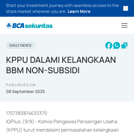
Start your investment journey with seamless access to the
stock market wherever you are.
Learn More
DAILY NEWS
KPPU DALAMI KELANGKAAN
BBM NON-SUBSIDI
PUBLISHED ON
08 September 2025
1757383874633370
IQPlus, (9/9) - Komisi Pengawas Persaingan Usaha
(KPPU) turut mendalami permasalahan kelangkaan