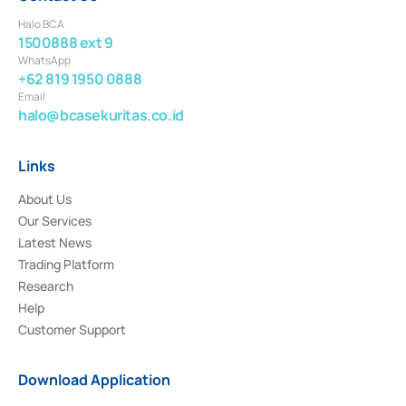
Halo BCA
1500888 ext 9
WhatsApp
+62 819 1950 0888
Email
halo@bcasekuritas.co.id
Links
About Us
Our Services
Latest News
Trading Platform
Research
Help
Customer Support
Download Application