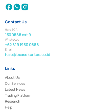
Contact Us
Halo BCA
1500888 ext 9
WhatsApp
+62 819 1950 0888
Email
halo@bcasekuritas.co.id
Links
About Us
Our Services
Latest News
Trading Platform
Research
Help