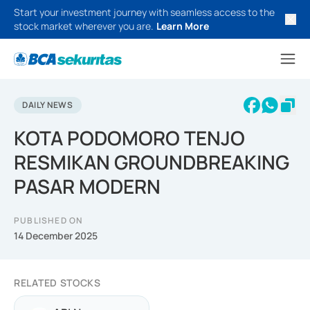
Start your investment journey with seamless access to the
stock market wherever you are.
Learn More
DAILY NEWS
KOTA PODOMORO TENJO
RESMIKAN GROUNDBREAKING
PASAR MODERN
PUBLISHED ON
14 December 2025
RELATED STOCKS