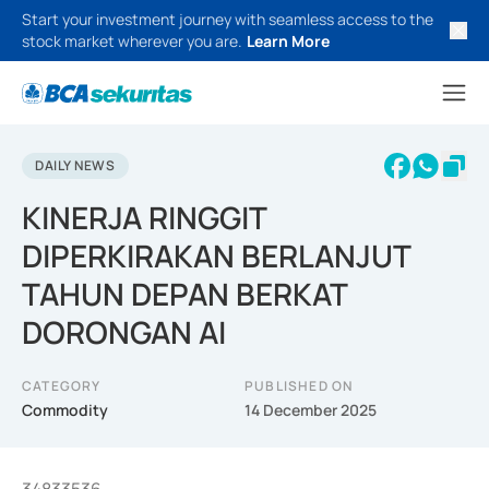
Start your investment journey with seamless access to the
stock market wherever you are.
Learn More
DAILY NEWS
KINERJA RINGGIT
DIPERKIRAKAN BERLANJUT
TAHUN DEPAN BERKAT
DORONGAN AI
CATEGORY
PUBLISHED ON
Commodity
14 December 2025