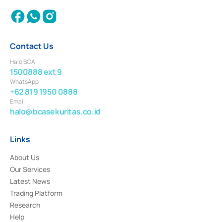
Contact Us
Halo BCA
1500888 ext 9
WhatsApp
+62 819 1950 0888
Email
halo@bcasekuritas.co.id
Links
About Us
Our Services
Latest News
Trading Platform
Research
Help