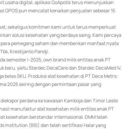
t usaha digital, aplikasi GoApotik terus menunjukkan
iasi GPOS pun mencatat kenaikan penjualan sebesar 15
kuat, sekaligus komitmen kami untuk terus memperkuat
irkan solusi kesehatan yang berdaya saing. Kami percaya
agi para pemegang saham dan memberikan manfaat nyata
bk, Krestijanto Pandji.
da semester I-2025, own brand milik entitas anak PT
k baru, yaitu Stardec DecaCare dan Stardec DecaMed IV,
a belas SKU. Produksi alat kesehatan di PT Deca Metric
ma 2025 seiring dengan permintaan pasar yang
 diekspor perdana ke kawasan Kamboja dan Timor Leste
asil manufaktur alat kesehatan milik entitas anak PT
lat kesehatan berstandar internasional. DMM telah
 Institution (BSI) dan telah sertifikasi Halal yang