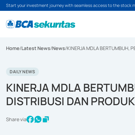
Start your investment journey with seamless access to the stock 
Home
/
Latest News
/
News
/
KINERJA MDLA BERTUMBUH, P
DAILY NEWS
KINERJA MDLA BERTUMB
DISTRIBUSI DAN PRODU
Share via