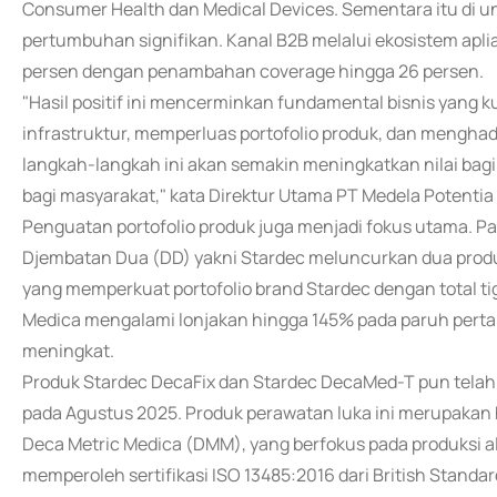
Consumer Health dan Medical Devices. Sementara itu di uni
pertumbuhan signifikan. Kanal B2B melalui ekosistem apl
persen dengan penambahan coverage hingga 26 persen.
"Hasil positif ini mencerminkan fundamental bisnis yang 
infrastruktur, memperluas portofolio produk, dan menghad
langkah-langkah ini akan semakin meningkatkan nilai b
bagi masyarakat," kata Direktur Utama PT Medela Potentia T
Penguatan portofolio produk juga menjadi fokus utama. Pa
Djembatan Dua (DD) yakni Stardec meluncurkan dua produ
yang memperkuat portofolio brand Stardec dengan total tig
Medica mengalami lonjakan hingga 145% pada paruh perta
meningkat.
Produk Stardec DecaFix dan Stardec DecaMed-T pun telah
pada Agustus 2025. Produk perawatan luka ini merupakan h
Deca Metric Medica (DMM), yang berfokus pada produksi a
memperoleh sertifikasi ISO 13485:2016 dari British Standards