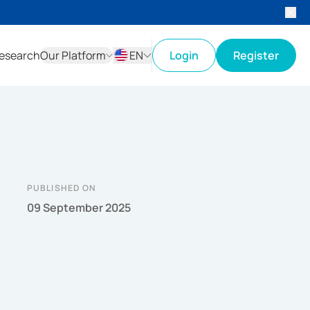
esearch
Our Platform
EN
Login
Register
ID
EN
PUBLISHED ON
09 September 2025