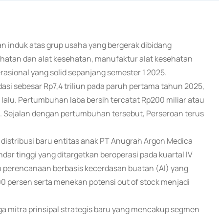
an induk atas grup usaha yang bergerak dibidang
ehatan dan alat kesehatan, manufaktur alat kesehatan
asional yang solid sepanjang semester 1 2025.
i sebesar Rp7,4 triliun pada paruh pertama tahun 2025,
alu. Pertumbuhan laba bersih tercatat Rp200 miliar atau
. Sejalan dengan pertumbuhan tersebut, Perseroan terus
stribusi baru entitas anak PT Anugrah Argon Medica
dar tinggi yang ditargetkan beroperasi pada kuartal IV
m perencanaan berbasis kecerdasan buatan (AI) yang
0 persen serta menekan potensi out of stock menjadi
ga mitra prinsipal strategis baru yang mencakup segmen