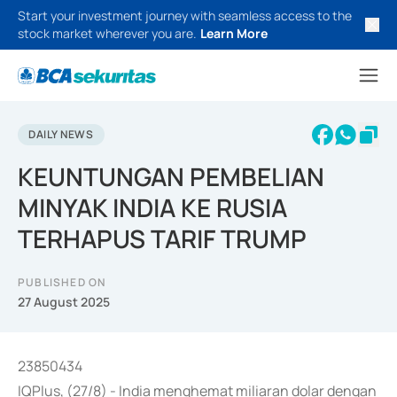
Start your investment journey with seamless access to the
stock market wherever you are.
Learn More
DAILY NEWS
KEUNTUNGAN PEMBELIAN
MINYAK INDIA KE RUSIA
TERHAPUS TARIF TRUMP
PUBLISHED ON
27 August 2025
23850434
IQPlus, (27/8) - India menghemat miliaran dolar dengan