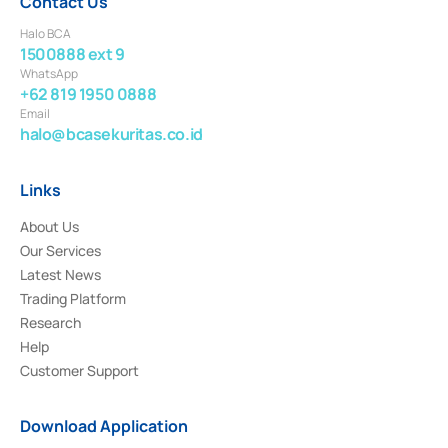
Contact Us
Halo BCA
1500888 ext 9
WhatsApp
+62 819 1950 0888
Email
halo@bcasekuritas.co.id
Links
About Us
Our Services
Latest News
Trading Platform
Research
Help
Customer Support
Download Application