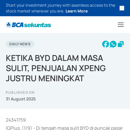
Start your investment journey with seamless access to the
stock market wherever you are.
Learn More
DAILY NEWS
KETIKA BYD DALAM MASA
SULIT, PENJUALAN XPENG
JUSTRU MENINGKAT
PUBLISHED ON
31 August 2025
24341759
IQPlus, (1/9) - Di tengah masa sulit BYD di puncak pasar