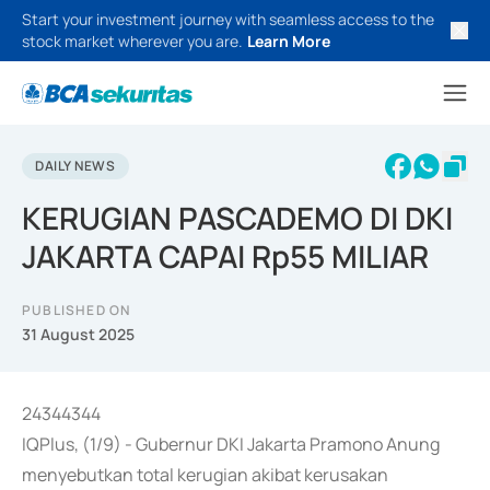
Start your investment journey with seamless access to the
stock market wherever you are.
Learn More
DAILY NEWS
KERUGIAN PASCADEMO DI DKI
JAKARTA CAPAI Rp55 MILIAR
PUBLISHED ON
31 August 2025
24344344
IQPlus, (1/9) - Gubernur DKI Jakarta Pramono Anung
menyebutkan total kerugian akibat kerusakan