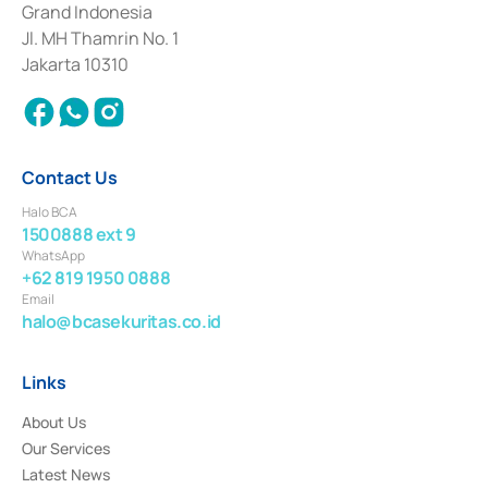
Grand Indonesia
2017 and other business licenses from Bank Indonesia as a Supporting
Institution for the Issuance, Transaction, and Administration and
Jl. MH Thamrin No. 1
Settlement of Commercial Paper Transactions whose license was issued in
Jakarta 10310
2018.
Contact Us
Halo BCA
1500888 ext 9
WhatsApp
+62 819 1950 0888
Email
halo@bcasekuritas.co.id
Links
About Us
Our Services
Latest News