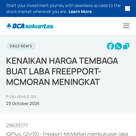
Start your investment journey with seamless access to the
stock market wherever you are.
Learn More
DAILY NEWS
KENAIKAN HARGA TEMBAGA
BUAT LABA FREEPPORT-
MCMORAN MENINGKAT
PUBLISHED ON
23 October 2025
29633777
IQPlus, (24/10) - Freeport-McMoRan membukukan laba