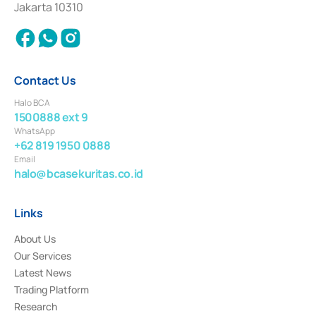
Jakarta 10310
2018.
Contact Us
Halo BCA
1500888 ext 9
WhatsApp
+62 819 1950 0888
Email
halo@bcasekuritas.co.id
Links
About Us
Our Services
Latest News
Trading Platform
Research