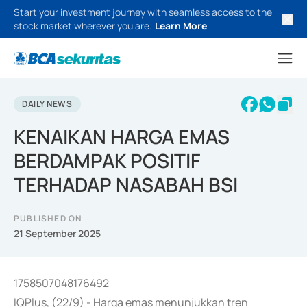
Start your investment journey with seamless access to the
stock market wherever you are.
Learn More
DAILY NEWS
KENAIKAN HARGA EMAS
BERDAMPAK POSITIF
TERHADAP NASABAH BSI
PUBLISHED ON
21 September 2025
1758507048176492
IQPlus, (22/9) - Harga emas menunjukkan tren