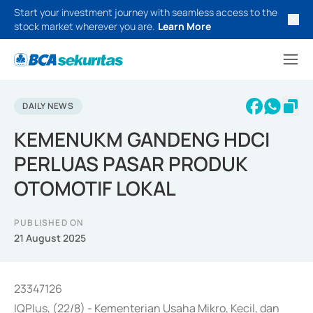
Start your investment journey with seamless access to the
stock market wherever you are.
Learn More
DAILY NEWS
KEMENUKM GANDENG HDCI
PERLUAS PASAR PRODUK
OTOMOTIF LOKAL
PUBLISHED ON
21 August 2025
23347126
IQPlus, (22/8) - Kementerian Usaha Mikro, Kecil, dan