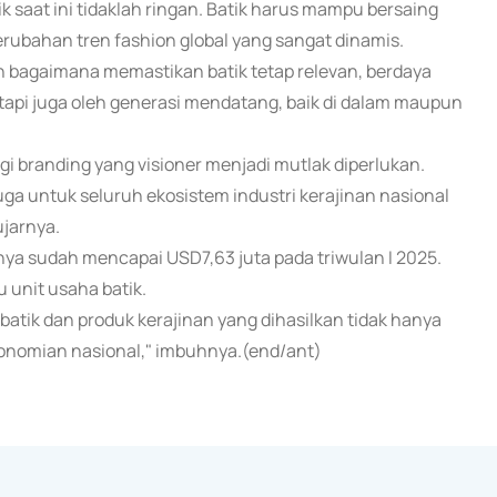
 saat ini tidaklah ringan. Batik harus mampu bersaing
erubahan tren fashion global yang sangat dinamis.
h bagaimana memastikan batik tetap relevan, berdaya
etapi juga oleh generasi mendatang, baik di dalam maupun
i branding yang visioner menjadi mutlak diperlukan.
juga untuk seluruh ekosistem industri kerajinan nasional
jarnya.
rnya sudah mencapai USD7,63 juta pada triwulan I 2025.
ibu unit usaha batik.
batik dan produk kerajinan yang dihasilkan tidak hanya
ekonomian nasional," imbuhnya.(end/ant)