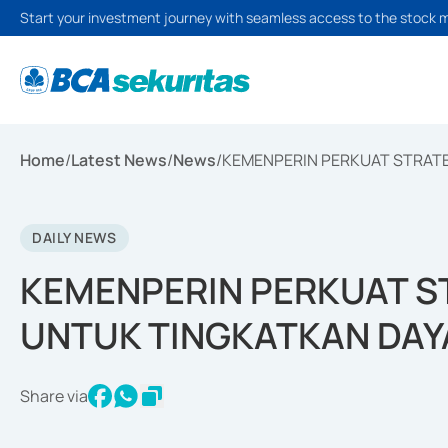
Start your investment journey with seamless access to the stock 
Home
/
Latest News
/
News
/
KEMENPERIN PERKUAT STRATE
DAILY NEWS
KEMENPERIN PERKUAT S
UNTUK TINGKATKAN DAYA
Share via