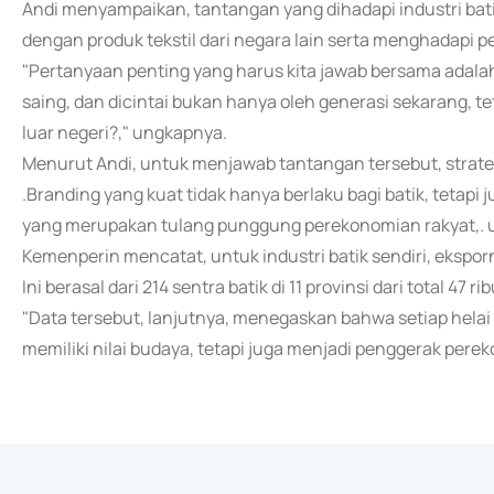
Andi menyampaikan, tantangan yang dihadapi industri batik
dengan produk tekstil dari negara lain serta menghadapi p
"Pertanyaan penting yang harus kita jawab bersama adala
saing, dan dicintai bukan hanya oleh generasi sekarang, t
luar negeri?," ungkapnya.
Menurut Andi, untuk menjawab tantangan tersebut, strateg
.Branding yang kuat tidak hanya berlaku bagi batik, tetapi 
yang merupakan tulang punggung perekonomian rakyat,. u
Kemenperin mencatat, untuk industri batik sendiri, ekspo
Ini berasal dari 214 sentra batik di 11 provinsi dari total 47 r
"Data tersebut, lanjutnya, menegaskan bahwa setiap helai 
memiliki nilai budaya, tetapi juga menjadi penggerak per