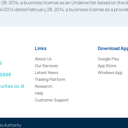
28, 2014, a business license as an Underwriter based on the 
014 dated February 28, 2014, a business license as a provider
 Financial Services Authority Number S-67/PM.21/2014 dated Fe
and joint ventures based on the decision letter of the Financ
 Bank Indonesia, among others as an Intermediary for the Impl
usiness licenses from Bank Indonesia as a Supporting Institut
e was issued in 2018.
Links
Download App
About Us
Google Play
9
Our Services
App Store
Latest News
Windows App
 0888
Trading Platform
ritas.co.id
Research
Help
Customer Support
es Authority