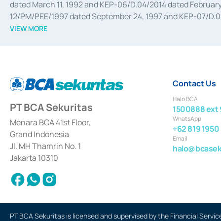
dated March 11, 1992 and KEP-06/D.04/2014 dated February 
12/PM/PEE/1997 dated September 24, 1997 and KEP-07/D.04/2
divestments, and joint ventures based on the decree of the
VIEW MORE
Advisory Services for mergers, acquisitions, divestments, 
February 3, 2017, and several other business licenses from
Money Market whose license was issued in 2017 and other b
Settlement of Commercial Paper Transactions whose licens
Contact Us
Halo BCA
PT BCA Sekuritas
1500888 ext 
WhatsApp
Menara BCA 41st Floor,
+62 819 1950
Grand Indonesia
Email
Jl. MH Thamrin No. 1
halo@bcaseku
Jakarta 10310
PT BCA Sekuritas is licensed and supervised by the Financial Servic