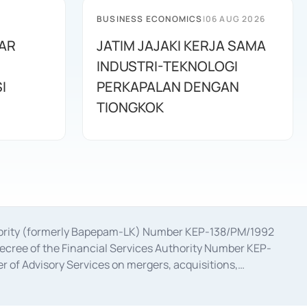
BUSINESS ECONOMICS
|
06 AUG 2026
AR
JATIM JAJAKI KERJA SAMA
INDUSTRI-TEKNOLOGI
I
PERKAPALAN DENGAN
TIONGKOK
uthority (formerly Bapepam-LK) Number KEP-138/PM/1992
decree of the Financial Services Authority Number KEP-
 of Advisory Services on mergers, acquisitions,
bruary 28, 2014, a business license as a provider of
ial Services Authority Number S-67/PM.21/2017 dated