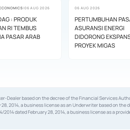
 ECONOMICS
|
06 AUG 2026
06 AUG 2026
AG : PRODUK
PERTUMBUHAN PAS
N RI TEMBUS
ASURANSI ENERGI
A PASAR ARAB
DIDORONG EKSPANS
PROYEK MIGAS
oker-Dealer based on the decree of the Financial Services A
28, 2014, a business license as an Underwriter based on the 
014 dated February 28, 2014, a business license as a provider
 Financial Services Authority Number S-67/PM.21/2014 dated Fe
and joint ventures based on the decision letter of the Financ