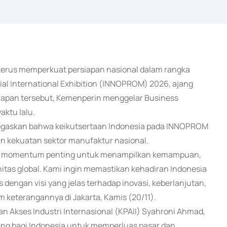
) terus memperkuat persiapan nasional dalam rangka
rial International Exhibition (INNOPROM) 2026, ajang
siapan tersebut, Kemenperin menggelar Business
ktu lalu.
egaskan bahwa keikutsertaan Indonesia pada INNOPROM
 kekuatan sektor manufaktur nasional.
akan momentum penting untuk menampilkan kemampuan,
nitas global. Kami ingin memastikan kehadiran Indonesia
s dengan visi yang jelas terhadap inovasi, keberlanjutan,
m keterangannya di Jakarta, Kamis (20/11).
an Akses Industri Internasional (KPAII) Syahroni Ahmad,
g bagi Indonesia untuk memperluas pasar dan