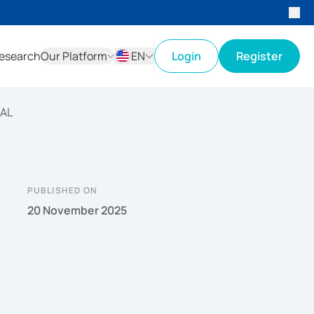
esearch
Our Platform
EN
Login
Register
ID
EN
NAL
PUBLISHED ON
20 November 2025