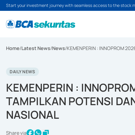
Start your investment journey with seamless access to the stock 
Home
/
Latest News
/
News
/
KEMENPERIN : INNOPROM 2026
DAILY NEWS
KEMENPERIN : INNOPRO
TAMPILKAN POTENSI DAN
NASIONAL
Share via