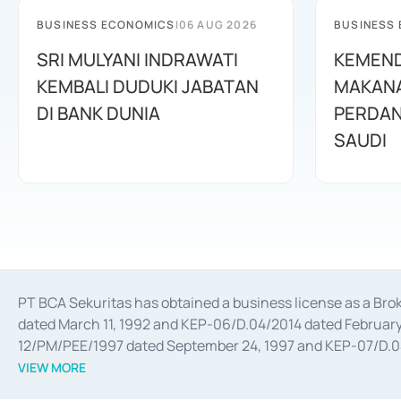
BUSINESS ECONOMICS
|
06 AUG 2026
BUSINESS
SRI MULYANI INDRAWATI
KEMEND
KEMBALI DUDUKI JABATAN
MAKANA
DI BANK DUNIA
PERDAN
SAUDI
PT BCA Sekuritas has obtained a business license as a Br
dated March 11, 1992 and KEP-06/D.04/2014 dated February 
12/PM/PEE/1997 dated September 24, 1997 and KEP-07/D.04/2
divestments, and joint ventures based on the decree of the
VIEW MORE
Advisory Services for mergers, acquisitions, divestments, 