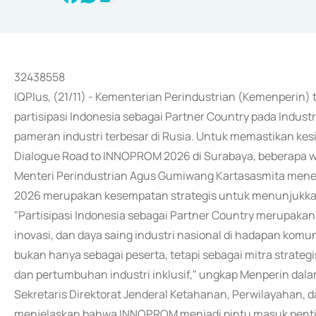
32438558
IQPlus, (21/11) - Kementerian Perindustrian (Kemenperin
partisipasi Indonesia sebagai Partner Country pada Indust
pameran industri terbesar di Rusia. Untuk memastikan ke
Dialogue Road to INNOPROM 2026 di Surabaya, beberapa wa
Menteri Perindustrian Agus Gumiwang Kartasasmita men
2026 merupakan kesempatan strategis untuk menunjukkan
"Partisipasi Indonesia sebagai Partner Country merup
inovasi, dan daya saing industri nasional di hadapan komu
bukan hanya sebagai peserta, tetapi sebagai mitra strategi
dan pertumbuhan industri inklusif," ungkap Menperin dala
Sekretaris Direktorat Jenderal Ketahanan, Perwilayahan, d
menjelaskan bahwa INNOPROM menjadi pintu masuk pentin