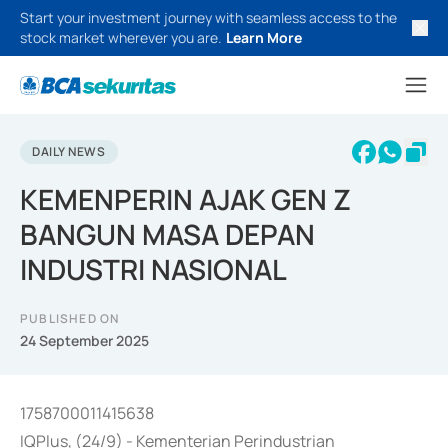
Start your investment journey with seamless access to the
stock market wherever you are.
Learn More
DAILY NEWS
KEMENPERIN AJAK GEN Z
BANGUN MASA DEPAN
INDUSTRI NASIONAL
PUBLISHED ON
24 September 2025
1758700011415638
IQPlus, (24/9) - Kementerian Perindustrian