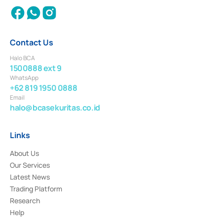
Contact Us
Halo BCA
1500888 ext 9
WhatsApp
+62 819 1950 0888
Email
halo@bcasekuritas.co.id
Links
About Us
Our Services
Latest News
Trading Platform
Research
Help