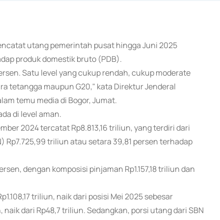
encatat utang pemerintah pusat hingga Juni 2025
hadap produk domestik bruto (PDB).
 persen. Satu level yang cukup rendah, cukup moderate
ra tetangga maupun G20," kata Direktur Jenderal
lam temu media di Bogor, Jumat.
da di level aman.
r 2024 tercatat Rp8.813,16 triliun, yang terdiri dari
) Rp7.725,99 triliun atau setara 39,81 persen terhadap
ersen, dengan komposisi pinjaman Rp1.157,18 triliun dan
1.108,17 triliun, naik dari posisi Mei 2025 sebesar
, naik dari Rp48,7 triliun. Sedangkan, porsi utang dari SBN