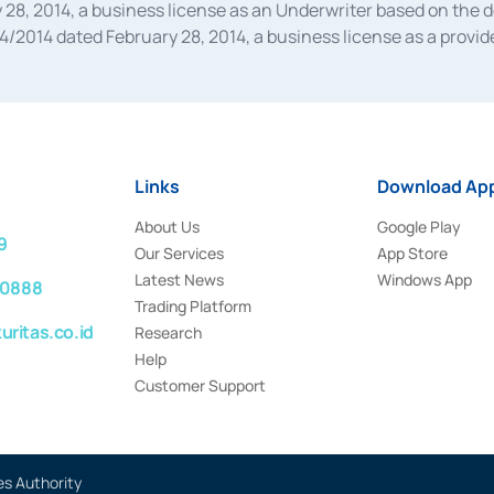
28, 2014, a business license as an Underwriter based on the 
014 dated February 28, 2014, a business license as a provider
 Financial Services Authority Number S-67/PM.21/2014 dated Fe
and joint ventures based on the decision letter of the Financ
 Bank Indonesia, among others as an Intermediary for the Impl
usiness licenses from Bank Indonesia as a Supporting Institut
e was issued in 2018.
Links
Download App
About Us
Google Play
9
Our Services
App Store
Latest News
Windows App
 0888
Trading Platform
ritas.co.id
Research
Help
Customer Support
es Authority