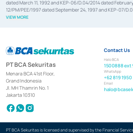
dated March 11, 1992 and KEP-06/D.04/2014 dated February 
12/PM/PEE/1997 dated September 24, 1997 and KEP-07/D.04/2
divestments, and joint ventures based on the decree of the
VIEW MORE
Advisory Services for mergers, acquisitions, divestments, 
February 3, 2017, and several other business licenses from
Money Market whose license was issued in 2017 and other b
Settlement of Commercial Paper Transactions whose licens
Contact Us
Halo BCA
PT BCA Sekuritas
1500888 ext 
WhatsApp
Menara BCA 41st Floor,
+62 819 1950
Grand Indonesia
Email
Jl. MH Thamrin No. 1
halo@bcaseku
Jakarta 10310
PT BCA Sekuritas is licensed and supervised by the Financial Servic