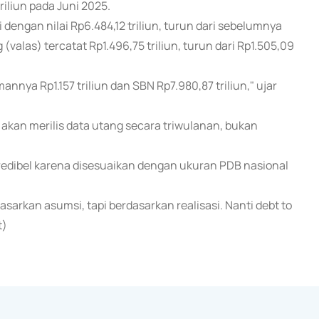
riliun pada Juni 2025.
ngan nilai Rp6.484,12 triliun, turun dari sebelumnya
valas) tercatat Rp1.496,75 triliun, turun dari Rp1.505,09
mannya Rp1.157 triliun dan SBN Rp7.980,87 triliun," ujar
akan merilis data utang secara triwulanan, bukan
kredibel karena disesuaikan dengan ukuran PDB nasional
rdasarkan asumsi, tapi berdasarkan realisasi. Nanti debt to
t)