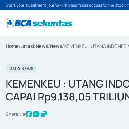
Start your investment journey with seamless access to the stock 
Home
/
Latest News
/
News
/
KEMENKEU : UTANG INDONESIA 
DAILY NEWS
KEMENKEU : UTANG INDO
CAPAI Rp9.138,05 TRILIU
Share via