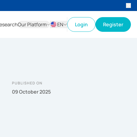
esearch
Our Platform
EN
Login
Register
ID
EN
PUBLISHED ON
09 October 2025