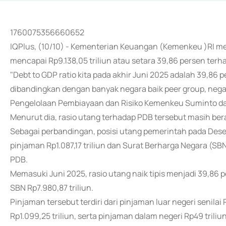
1760075356660652
IQPlus, (10/10) - Kementerian Keuangan (Kemenkeu )RI m
mencapai Rp9.138,05 triliun atau setara 39,86 persen ter
"Debt to GDP ratio kita pada akhir Juni 2025 adalah 39,86
dibandingkan dengan banyak negara baik peer group, nega
Pengelolaan Pembiayaan dan Risiko Kemenkeu Suminto da
Menurut dia, rasio utang terhadap PDB tersebut masih bera
Sebagai perbandingan, posisi utang pemerintah pada Desembe
pinjaman Rp1.087,17 triliun dan Surat Berharga Negara (SBN
PDB.
Memasuki Juni 2025, rasio utang naik tipis menjadi 39,86 p
SBN Rp7.980,87 triliun.
Pinjaman tersebut terdiri dari pinjaman luar negeri senilai Rp
Rp1.099,25 triliun, serta pinjaman dalam negeri Rp49 triliun