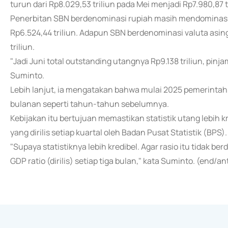
turun dari Rp8.029,53 triliun pada Mei menjadi Rp7.980,87 t
Penerbitan SBN berdenominasi rupiah masih mendominasi de
Rp6.524,44 triliun. Adapun SBN berdenominasi valuta asing (
triliun.
"Jadi Juni total outstanding utangnya Rp9.138 triliun, pinja
Suminto.
Lebih lanjut, ia mengatakan bahwa mulai 2025 pemerintah 
bulanan seperti tahun-tahun sebelumnya.
Kebijakan itu bertujuan memastikan statistik utang lebih 
yang dirilis setiap kuartal oleh Badan Pusat Statistik (BPS).
"Supaya statistiknya lebih kredibel. Agar rasio itu tidak be
GDP ratio (dirilis) setiap tiga bulan," kata Suminto. (end/an