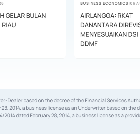
26
BUSINESS ECONOMICS
|
06 A
AH GELAR BULAN
AIRLANGGA: RKAT
I RIAU
DANANTARA DIREVIS
MENYESUAIKAN DSI
DDMF
oker-Dealer based on the decree of the Financial Services A
28, 2014, a business license as an Underwriter based on the 
014 dated February 28, 2014, a business license as a provider
 Financial Services Authority Number S-67/PM.21/2014 dated Fe
and joint ventures based on the decision letter of the Financ
 Bank Indonesia, among others as an Intermediary for the Impl