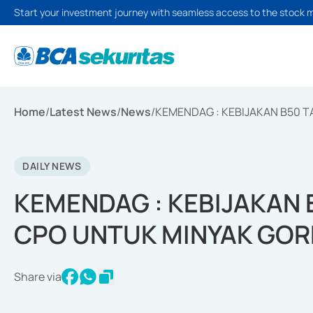
Start your investment journey with seamless access to the stock 
Home
/
Latest News
/
News
/
KEMENDAG : KEBIJAKAN B50 
DAILY NEWS
KEMENDAG : KEBIJAKAN
CPO UNTUK MINYAK GO
Share via