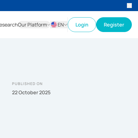
esearch
Our Platform
EN
Login
Register
ID
EN
PUBLISHED ON
22 October 2025