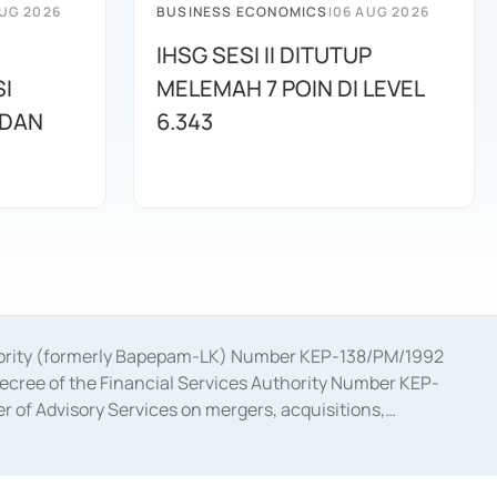
UG 2026
BUSINESS ECONOMICS
|
06 AUG 2026
IHSG SESI II DITUTUP
I
MELEMAH 7 POIN DI LEVEL
 DAN
6.343
uthority (formerly Bapepam-LK) Number KEP-138/PM/1992
decree of the Financial Services Authority Number KEP-
 of Advisory Services on mergers, acquisitions,
bruary 28, 2014, a business license as a provider of
ial Services Authority Number S-67/PM.21/2017 dated
ementation of Certificate of Deposit Transactions in the