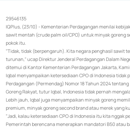
29546135
IQPlus, (23/10) - Kementerian Perdagangan menilai kebij
sawit mentah (crude palm oil/CPO) untuk minyak goreng se
pokok itu.
"Tidak, tidak (berpengaruh). Kita negara penghasil sawit t
turunan," ucap Direktur Jenderal Perdagangan Dalam Neg
ditemui di Kantor Kementerian Perdagangan Jakarta, Kami
Iqbal menyampaikan ketersediaan CPO di Indonesia tidak p
Perdagangan (Permendag) Nomor 18 Tahun 2024 tentang M
Goreng Rakyat, tutur Iqbal, Indonesia tidak pernah menga
Lebih jauh, Iqbal juga menyampaikan minyak goreng memili
premium, minyak goreng second brand atau merek yang kur
"Jadi, kalau ketersediaan CPO di Indonesia itu kita nggak per
Pemerintah berencana menerapkan mandatori B50 atau b