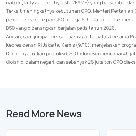
nabati (fatty acid methyl ester/FAME) yang bersumber da
Terkait meningkatnya kebutuhan CPO, Menteri Pertania
pemangkasan ekspor CPO hingga 5,3 juta ton untuk menduk
B50 yang dicanangkan berjalan pada tahun 2026.
Amran, saat jumpa pers selepas rapat terbatas bersama Pr
Kepresidenan RI Jakarta, Kamis (9/10), menjelaskan prog
Dia menyebutkan produksi CPO Indonesia mencapai 46 juta t
diolah di dalam negeri, dan sebanyak 26 juta ton CPO dieks
Read More News