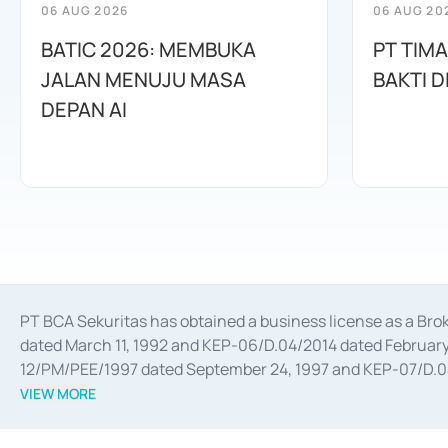
06 AUG 2026
06 AUG 20
BATIC 2026: MEMBUKA
PT TIM
JALAN MENUJU MASA
BAKTI D
DEPAN AI
PT BCA Sekuritas has obtained a business license as a Br
dated March 11, 1992 and KEP-06/D.04/2014 dated February 
12/PM/PEE/1997 dated September 24, 1997 and KEP-07/D.04/2
divestments, and joint ventures based on the decree of the
VIEW MORE
Advisory Services for mergers, acquisitions, divestments, 
February 3, 2017, and several other business licenses from