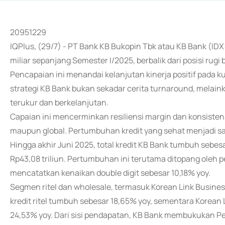
20951229
IQPlus, (29/7) - PT Bank KB Bukopin Tbk atau KB Bank (ID
miliar sepanjang Semester I/2025, berbalik dari posisi rugi 
Pencapaian ini menandai kelanjutan kinerja positif pada
strategi KB Bank bukan sekadar cerita turnaround, melaink
terukur dan berkelanjutan.
Capaian ini mencerminkan resiliensi margin dan konsisten
maupun global. Pertumbuhan kredit yang sehat menjadi sal
Hingga akhir Juni 2025, total kredit KB Bank tumbuh sebe
Rp43,08 triliun. Pertumbuhan ini terutama ditopang oleh p
mencatatkan kenaikan double digit sebesar 10,18% yoy.
Segmen ritel dan wholesale, termasuk Korean Link Busines
kredit ritel tumbuh sebesar 18,65% yoy, sementara Korea
24,53% yoy. Dari sisi pendapatan, KB Bank membukukan Pe