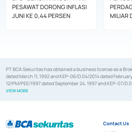
PESAWAT DORONG INFLASI
PERDAG
JUNI KE 0,44 PERSEN
MILIAR
PT BCA Sekuritas has obtained a business license as a Br
dated March 11, 1992 and KEP-06/D.04/2014 dated February 
12/PM/PEE/1997 dated September 24, 1997 and KEP-07/D.04/2
divestments, and joint ventures based on the decree of the
VIEW MORE
Advisory Services for mergers, acquisitions, divestments, 
February 3, 2017, and several other business licenses from
Money Market whose license was issued in 2017 and other b
Settlement of Commercial Paper Transactions whose licens
Contact Us