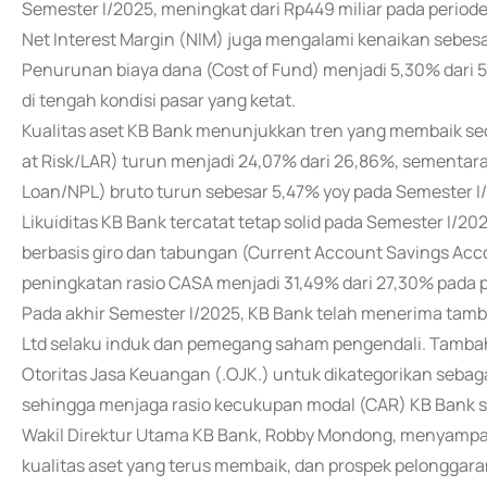
Semester I/2025, meningkat dari Rp449 miliar pada perio
Net Interest Margin (NIM) juga mengalami kenaikan sebesa
Penurunan biaya dana (Cost of Fund) menjadi 5,30% dari 
di tengah kondisi pasar yang ketat.
Kualitas aset KB Bank menunjukkan tren yang membaik seca
at Risk/LAR) turun menjadi 24,07% dari 26,86%, sementara
Loan/NPL) bruto turun sebesar 5,47% yoy pada Semester I
Likuiditas KB Bank tercatat tetap solid pada Semester I/2
berbasis giro dan tabungan (Current Account Savings Ac
peningkatan rasio CASA menjadi 31,49% dari 27,30% pada
Pada akhir Semester I/2025, KB Bank telah menerima tamba
Ltd selaku induk dan pemegang saham pengendali. Tambah
Otoritas Jasa Keuangan (.OJK.) untuk dikategorikan sebagai
sehingga menjaga rasio kecukupan modal (CAR) KB Bank sta
Wakil Direktur Utama KB Bank, Robby Mondong, menyampa
kualitas aset yang terus membaik, dan prospek pelonggara