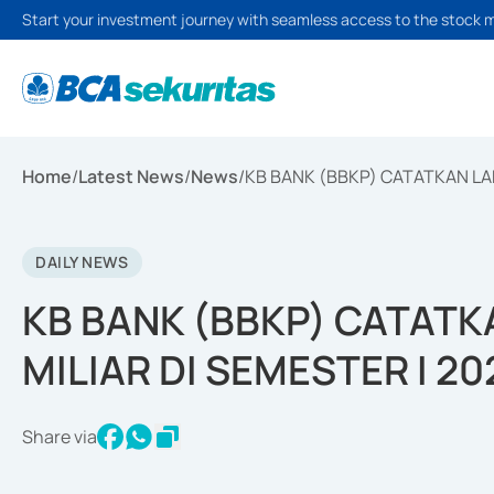
Start your investment journey with seamless access to the stock 
Home
/
Latest News
/
News
/
KB BANK (BBKP) CATATKAN LAB
DAILY NEWS
KB BANK (BBKP) CATATK
MILIAR DI SEMESTER I 20
Share via