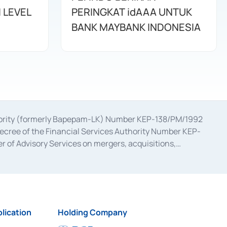
 LEVEL
PERINGKAT idAAA UNTUK
BANK MAYBANK INDONESIA
uthority (formerly Bapepam-LK) Number KEP-138/PM/1992
decree of the Financial Services Authority Number KEP-
 of Advisory Services on mergers, acquisitions,
bruary 28, 2014, a business license as a provider of
ial Services Authority Number S-67/PM.21/2017 dated
ementation of Certificate of Deposit Transactions in the
ion for the Issuance, Transaction, and Administration and
lication
Holding Company