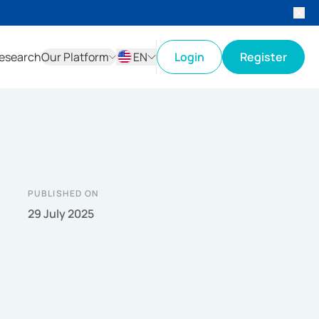
esearch
Our Platform
EN
Login
Register
ID
EN
PUBLISHED ON
29 July 2025