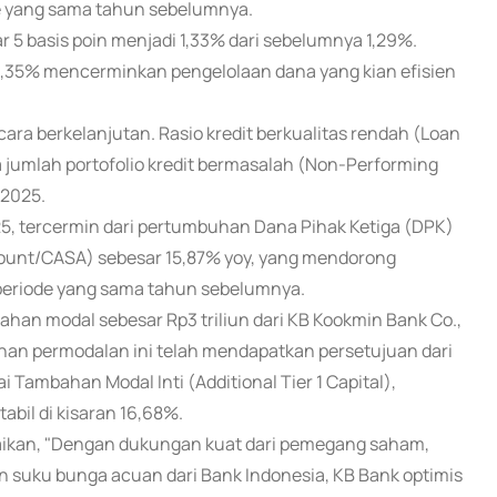
de yang sama tahun sebelumnya.
r 5 basis poin menjadi 1,33% dari sebelumnya 1,29%.
5,35% mencerminkan pengelolaan dana yang kian efisien
ra berkelanjutan. Rasio kredit berkualitas rendah (Loan
 jumlah portofolio kredit bermasalah (Non-Performing
/2025.
025, tercermin dari pertumbuhan Dana Pihak Ketiga (DPK)
count/CASA) sebesar 15,87% yoy, yang mendorong
 periode yang sama tahun sebelumnya.
han modal sebesar Rp3 triliun dari KB Kookmin Bank Co.,
an permodalan ini telah mendapatkan persetujuan dari
 Tambahan Modal Inti (Additional Tier 1 Capital),
bil di kisaran 16,68%.
ikan, "Dengan dukungan kuat dari pemegang saham,
n suku bunga acuan dari Bank Indonesia, KB Bank optimis