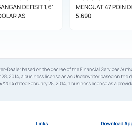
ANGAN DEFISIT 1,61
MENGUAT 47 POIN DI
 DOLAR AS
5.690
oker-Dealer based on the decree of the Financial Services A
28, 2014, a business license as an Underwriter based on the 
014 dated February 28, 2014, a business license as a provider
 Financial Services Authority Number S-67/PM.21/2014 dated Fe
and joint ventures based on the decision letter of the Financ
 Bank Indonesia, among others as an Intermediary for the Impl
usiness licenses from Bank Indonesia as a Supporting Institut
e was issued in 2018.
Links
Download App