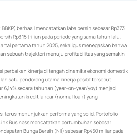
X: BBKP) berhasil mencatatkan laba bersih sebesar Rp373
bersih Rp3,15 triliun pada periode yang sama tahun lalu.
 kuartal pertama tahun 2025, sekaligus menegaskan bahwa
an sebuah trajektori menuju profitabilitas yang semakin
si perbaikan kinerja di tengah dinamika ekonomi domestik
ah satu pendorong utama kinerja positif tersebut.
sar 6,14% secara tahunan (year-on-year/yoy) menjadi
eningkatan kredit lancar (normal loan) yang
s, terus menunjukkan performa yang solid. Portofolio
n Link Business mencatatkan pertumbuhan sebesar
ndapatan Bunga Bersih (NII) sebesar Rp450 miliar pada