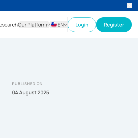
esearch
Our Platform
EN
Login
Register
ID
EN
PUBLISHED ON
04 August 2025