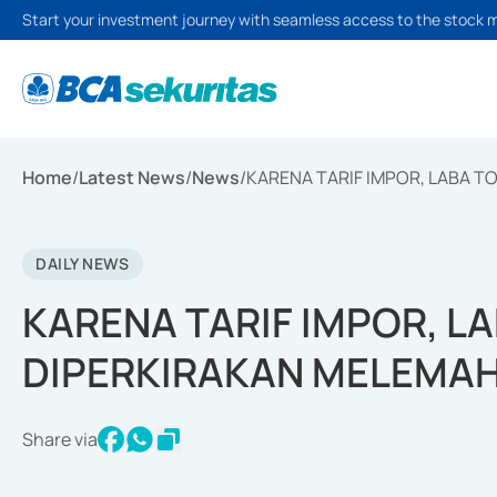
Start your investment journey with seamless access to the stock 
Home
/
Latest News
/
News
/
KARENA TARIF IMPOR, LABA 
DAILY NEWS
KARENA TARIF IMPOR, L
DIPERKIRAKAN MELEMA
Share via