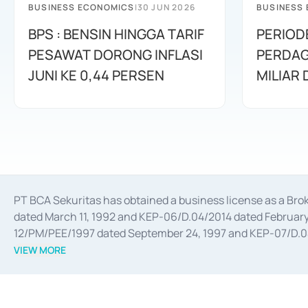
BUSINESS ECONOMICS
|
30 JUN 2026
BUSINESS
BPS : BENSIN HINGGA TARIF
PERIOD
PESAWAT DORONG INFLASI
PERDAG
JUNI KE 0,44 PERSEN
MILIAR
PT BCA Sekuritas has obtained a business license as a Br
dated March 11, 1992 and KEP-06/D.04/2014 dated February 
12/PM/PEE/1997 dated September 24, 1997 and KEP-07/D.04/2
divestments, and joint ventures based on the decree of the
VIEW MORE
Advisory Services for mergers, acquisitions, divestments, 
February 3, 2017, and several other business licenses from
Money Market whose license was issued in 2017 and other b