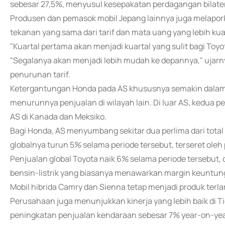
sebesar 27,5%, menyusul kesepakatan perdagangan bilatera
Produsen dan pemasok mobil Jepang lainnya juga melapor
tekanan yang sama dari tarif dan mata uang yang lebih ku
"Kuartal pertama akan menjadi kuartal yang sulit bagi Toyot
"Segalanya akan menjadi lebih mudah ke depannya," ujarn
penurunan tarif.
Ketergantungan Honda pada AS khususnya semakin dalam 
menurunnya penjualan di wilayah lain. Di luar AS, kedu
AS di Kanada dan Meksiko.
Bagi Honda, AS menyumbang sekitar dua perlima dari total
globalnya turun 5% selama periode tersebut, terseret oleh 
Penjualan global Toyota naik 6% selama periode tersebut, 
bensin-listrik yang biasanya menawarkan margin keuntunga
Mobil hibrida Camry dan Sienna tetap menjadi produk terlari
Perusahaan juga menunjukkan kinerja yang lebih baik di T
peningkatan penjualan kendaraan sebesar 7% year-on-yea