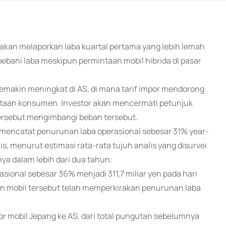
n akan melaporkan laba kuartal pertama yang lebih lemah
ebani laba meskipun permintaan mobil hibrida di pasar
emakin meningkat di AS, di mana tarif impor mendorong
taan konsumen. Investor akan mencermati petunjuk
ersebut mengimbangi beban tersebut.
an mencatat penurunan laba operasional sebesar 31% year-
is, menurut estimasi rata-rata tujuh analis yang disurvei
nya dalam lebih dari dua tahun.
ional sebesar 36% menjadi 311,7 miliar yen pada hari
en mobil tersebut telah memperkirakan penurunan laba
r mobil Jepang ke AS, dari total pungutan sebelumnya