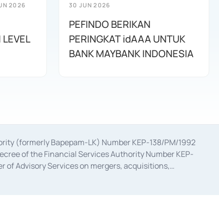
UN 2026
30 JUN 2026
PEFINDO BERIKAN
 LEVEL
PERINGKAT idAAA UNTUK
BANK MAYBANK INDONESIA
uthority (formerly Bapepam-LK) Number KEP-138/PM/1992
decree of the Financial Services Authority Number KEP-
 of Advisory Services on mergers, acquisitions,
bruary 28, 2014, a business license as a provider of
ial Services Authority Number S-67/PM.21/2017 dated
ementation of Certificate of Deposit Transactions in the
ion for the Issuance, Transaction, and Administration and