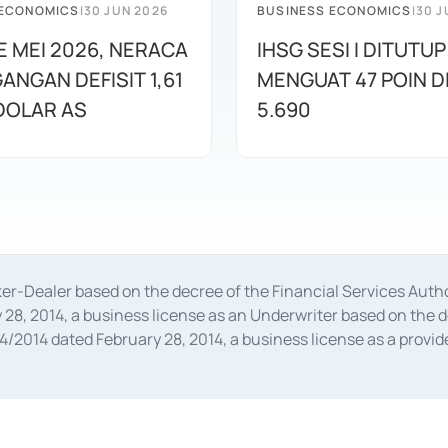
 ECONOMICS
|
30 JUN 2026
BUSINESS ECONOMICS
|
30 J
E MEI 2026, NERACA
IHSG SESI I DITUTUP
ANGAN DEFISIT 1,61
MENGUAT 47 POIN DI
 DOLAR AS
5.690
oker-Dealer based on the decree of the Financial Services A
28, 2014, a business license as an Underwriter based on the 
014 dated February 28, 2014, a business license as a provider
 Financial Services Authority Number S-67/PM.21/2014 dated Fe
and joint ventures based on the decision letter of the Financ
 Bank Indonesia, among others as an Intermediary for the Impl
usiness licenses from Bank Indonesia as a Supporting Institut