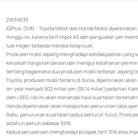
21639635
IQPlus, (5/8) - Toyota Motor dan Honda Motor diperkiraka
minggu ini, karena tarif impor AS dan penguatan yen memb
luar negeri terbesar mereka tetap kuat.
Produsen mobil Jepang menghadapi ketidakpastian yang s
kenaikan harga kendaraan dan menguji ketahanan permin
tentang bagaimana dua produsen mobil terbesar Jepang t
Toyota, produsen mobil terlaris di dunia, diperkirakan ak
on-year menjadi 902 miliar yen ($6,14 miliar) pada hari Kam
oleh LSEG. Hal ini akan menandai hasil kuartalan terlemah
Honda diperkirakan akan melaporkan penurunan laba operas
Rabu, penurunan kuartalan kedua berturut-turut. Produs
setahun penuh sebesar 59%.
Kedua perusahaan menghadapi prospek tarif 15% atas impo