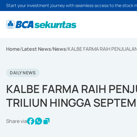
Start your investment journey with seamless access to the stock 
Home
/
Latest News
/
News
/
KALBE FARMA RAIH PENJUALAN
DAILY NEWS
KALBE FARMA RAIH PENJ
TRILIUN HINGGA SEPTEM
Share via