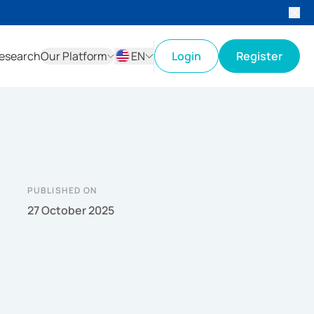
esearch
Our Platform
EN
Login
Register
ID
EN
PUBLISHED ON
27 October 2025