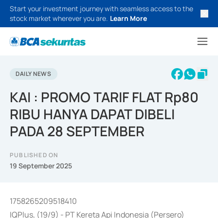
Start your investment journey with seamless access to the
stock market wherever you are.
Learn More
DAILY NEWS
KAI : PROMO TARIF FLAT Rp80
RIBU HANYA DAPAT DIBELI
PADA 28 SEPTEMBER
PUBLISHED ON
19 September 2025
1758265209518410
IQPlus, (19/9) - PT Kereta Api Indonesia (Persero)