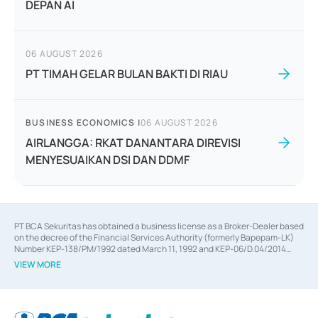
DEPAN AI
06 AUGUST 2026
PT TIMAH GELAR BULAN BAKTI DI RIAU
BUSINESS ECONOMICS
|
06 AUGUST 2026
AIRLANGGA: RKAT DANANTARA DIREVISI
MENYESUAIKAN DSI DAN DDMF
PT BCA Sekuritas has obtained a business license as a Broker-Dealer based
on the decree of the Financial Services Authority (formerly Bapepam-LK)
Number KEP-138/PM/1992 dated March 11, 1992 and KEP-06/D.04/2014
dated February 28, 2014, a business license as an Underwriter based on the
VIEW MORE
decree of the Financial Services Authority Number KEP-12/PM/PEE/1997
dated September 24, 1997 and KEP-07/D.04/2014 dated February 28, 2014,
a business license as a provider of Advisory Services on mergers,
acquisitions, divestments, and joint ventures based on the decree of the
Financial Services Authority Number S-67/PM.21/2014 dated February 28,