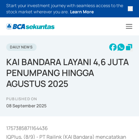
Start your investment journey with seamless access to the
stock market wherever you are.
Learn More
DAILY NEWS
KAI BANDARA LAYANI 4,6 JUTA
PENUMPANG HINGGA
AGUSTUS 2025
PUBLISHED ON
08 September 2025
1757385871164436
IQPlus, (8/9) - PT Railink (KAI Bandara) mencatatkan