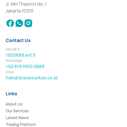
Institution for the Issuance, Transaction, and Administration and
Jl. MH Thamrin No. 1
Settlement of Commercial Paper Transactions whose license was issued in
Jakarta 10310
2018.
Contact Us
Halo BCA
1500888 ext 9
WhatsApp
+62 819 1950 0888
Email
halo@bcasekuritas.co.id
Links
About Us
Our Services
Latest News
Trading Platform