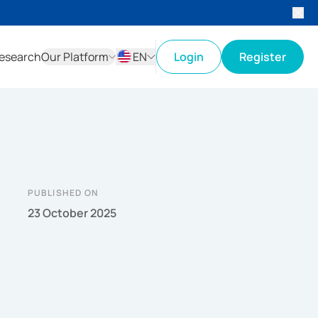
esearch
Our Platform
EN
Login
Register
ID
EN
PUBLISHED ON
23 October 2025