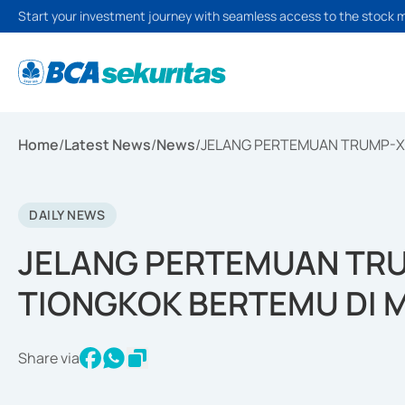
Start your investment journey with seamless access to the stock 
Home
/
Latest News
/
News
/
JELANG PERTEMUAN TRUMP-XI
DAILY NEWS
JELANG PERTEMUAN TRUM
TIONGKOK BERTEMU DI 
Share via