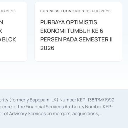
UG 2026
BUSINESS ECONOMICS
|
05 AUG 2026
N
PURBAYA OPTIMISTIS
K
EKONOMI TUMBUH KE 6
G BLOK
PERSEN PADA SEMESTER II
2026
uthority (formerly Bapepam-LK) Number KEP-138/PM/1992
decree of the Financial Services Authority Number KEP-
 of Advisory Services on mergers, acquisitions,
bruary 28, 2014, a business license as a provider of
ial Services Authority Number S-67/PM.21/2017 dated