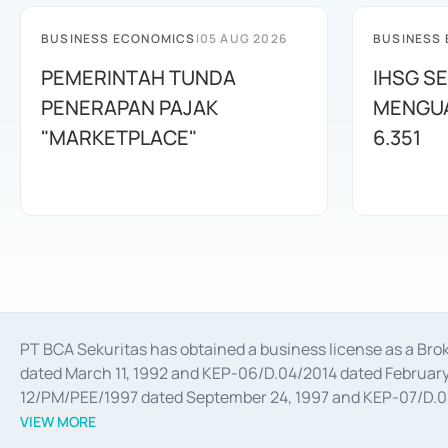
BUSINESS ECONOMICS
|
05 AUG 2026
BUSINESS
PEMERINTAH TUNDA
IHSG SE
PENERAPAN PAJAK
MENGUAT
"MARKETPLACE"
6.351
PT BCA Sekuritas has obtained a business license as a Br
dated March 11, 1992 and KEP-06/D.04/2014 dated February 
12/PM/PEE/1997 dated September 24, 1997 and KEP-07/D.04/2
divestments, and joint ventures based on the decree of the
VIEW MORE
Advisory Services for mergers, acquisitions, divestments, 