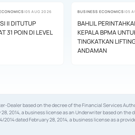
 ECONOMICS
|
05 AUG 2026
BUSINESS ECONOMICS
|
05 A
SI II DITUTUP
BAHLIL PERINTAHKA
 31 POIN DI LEVEL
KEPALA BPMA UNTU
TINGKATKAN LIFTIN
ANDAMAN
oker-Dealer based on the decree of the Financial Services A
28, 2014, a business license as an Underwriter based on the 
014 dated February 28, 2014, a business license as a provider
 Financial Services Authority Number S-67/PM.21/2014 dated Fe
and joint ventures based on the decision letter of the Financ