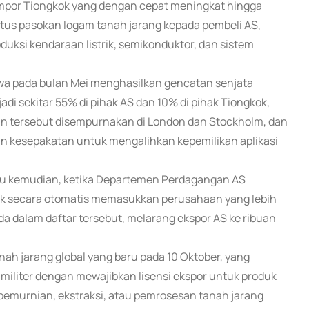
impor Tiongkok yang dengan cepat meningkat hingga
mutus pasokan logam tanah jarang kepada pembeli AS,
si kendaraan listrik, semikonduktor, dan sistem
wa pada bulan Mei menghasilkan gencatan senjata
di sekitar 55% di pihak AS dan 10% di pihak Tiongkok,
an tersebut disempurnakan di London dan Stockholm, dan
n kesepakatan untuk mengalihkan kepemilikan aplikasi
gu kemudian, ketika Departemen Perdagangan AS
tuk secara otomatis memasukkan perusahaan yang lebih
a dalam daftar tersebut, melarang ekspor AS ke ribuan
h jarang global yang baru pada 10 Oktober, yang
liter dengan mewajibkan lisensi ekspor untuk produk
pemurnian, ekstraksi, atau pemrosesan tanah jarang