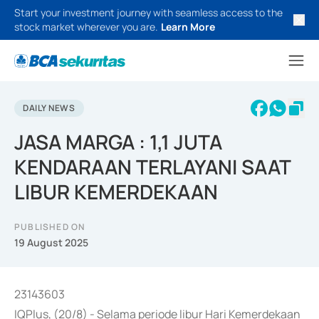
Start your investment journey with seamless access to the
stock market wherever you are.
Learn More
DAILY NEWS
JASA MARGA : 1,1 JUTA
KENDARAAN TERLAYANI SAAT
LIBUR KEMERDEKAAN
PUBLISHED ON
19 August 2025
23143603
IQPlus, (20/8) - Selama periode libur Hari Kemerdekaan