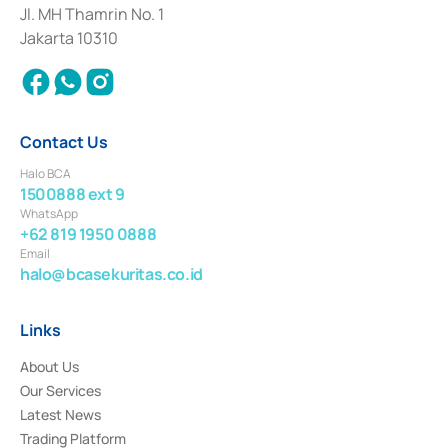
Institution for the Issuance, Transaction, and Administration and
Jl. MH Thamrin No. 1
Settlement of Commercial Paper Transactions whose license was issued in
Jakarta 10310
2018.
Contact Us
Halo BCA
1500888 ext 9
WhatsApp
+62 819 1950 0888
Email
halo@bcasekuritas.co.id
Links
About Us
Our Services
Latest News
Trading Platform